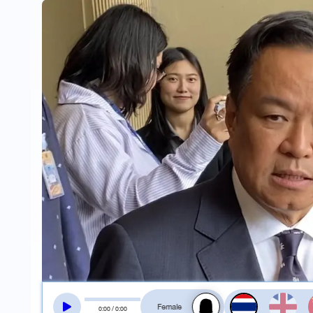
สลับเสียงอ่าน
0
:
00
/
0
:
00