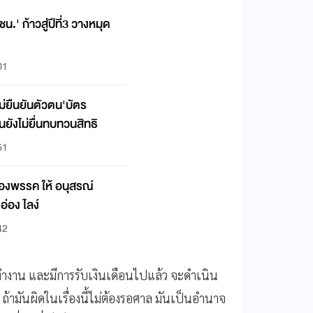
น.' ก้าวสู่ปีที่3 วางหมุด
01
ม่ยืนยันตัวตน'บัตร
นยังไม่ยื่นทบทวนสิทธิ
51
ของพรรค ให้ อนุสรณ์
อ่อง ไลง์
42
ทํางาน และมีการรับเงินเดือนไปแล้ว จะดําเนิน
 ถ้ามันผิดในเรื่องนี้ไม่ต้องรอศาล มันเป็นอำนาจ