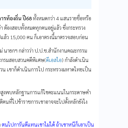
รท้องถิ่น ปี68
ทั้งหมดกว่า 4 แสนรายชื่อหรือ
า ต้องสอบทั้งหมดทุกคนอยู่แล้ว ซึ่งกระทรวง
แล้ว 15,000 คน ก็เอาตรงนี้มาตรวจสอบก่อน
่ นายกฯ กล่าวว่า ป.ป.ช.สํานักงานคณะกรรม
ะกรมสอบสวนคดีพิเศษ(
ดีเอสไอ
) กําลังดําเนิน
บสวน เขาก็ดําเนินการไป กระทรวงมหาดไทยเป็น
ระดับสูงพบหลักฐานการแก้ไขคะแนนในกระดาษคํา
ปกติคนที่ไปข้าราชการเขาอาจจะไปตั้งหลักยังไง
า
ตนไปการันตีแทนเขาไม่ได้ ถ้าเขาหนีก็เอาเป็น