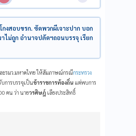
ส่อโกงสอบขรก. ซัดพวกผีเจาะปาก บอก
มาไม่ถูก อำนาจปลัดฯถอนบรรจุ เรียก
และรมว.มหาดไทย ให้สัมภาษณ์กรณี
กระทรวง
ับการบรรจุเป็น
ข้าราชการท้องถิ่น
แต่พบการ
0 คน ว่า นาย
วรศิษฎ์
เลียงประสิทธิ์