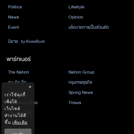
Politics
Lifestyle
News
Opinion
Event
นโยบายการเป็นส่วนตัว
นิยาย
by KaweBook
พาร์ทเนอร์
The Nation
Nation Group
คม ชัด ลึก
กรุงเทพธุรกิจ
×
Nation
Spring News
เราใช้คุกกี้
เพื่อให้
Thainewsonline
Tnews
เว็บไซต์
ฐานเศรษฐกิจ
ทำงานได้ดี
ขึ้น
เพิ่มเติม