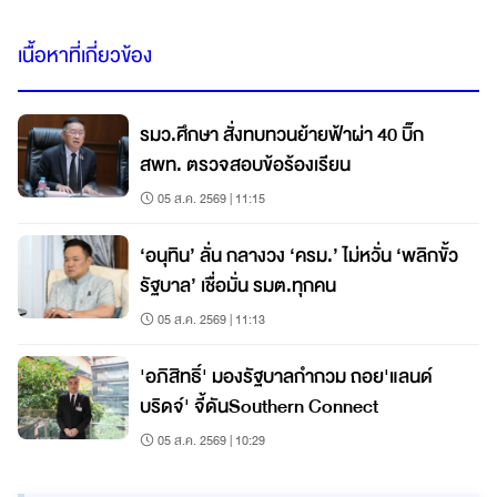
เนื้อหาที่เกี่ยวข้อง
รมว.ศึกษา สั่งทบทวนย้ายฟ้าผ่า 40 บิ๊ก
สพท. ตรวจสอบข้อร้องเรียน
05 ส.ค. 2569 | 11:15
‘อนุทิน’ ลั่น กลางวง ‘ครม.’ ไม่หวั่น ‘พลิกขั้ว
รัฐบาล’ เชื่อมั่น รมต.ทุกคน
05 ส.ค. 2569 | 11:13
'อภิสิทธิ์' มองรัฐบาลกำกวม ถอย'แลนด์
บริดจ์' จี้ดันSouthern Connect
05 ส.ค. 2569 | 10:29