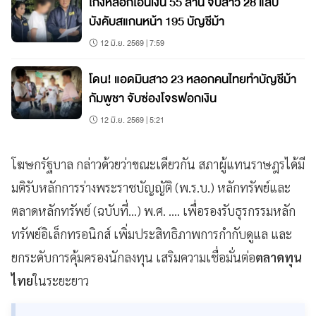
โกงหลอกโอนเงิน 55 ล้าน จับสาว 28 แสบ
บังคับสแกนหน้า 195 บัญชีม้า
12 มิ.ย. 2569 | 7:59
โดน! แอดมินสาว 23 หลอกคนไทยทำบัญชีม้า
กัมพูชา จับซ่องโจรฟอกเงิน
12 มิ.ย. 2569 | 5:21
โฆษกรัฐบาล กล่าวด้วยว่าขณะเดียวกัน สภาผู้แทนราษฎรได้มี
มติรับหลักการร่างพระราชบัญญัติ (พ.ร.บ.) หลักทรัพย์และ
ตลาดหลักทรัพย์ (ฉบับที่...) พ.ศ. .... เพื่อรองรับธุรกรรมหลัก
ทรัพย์อิเล็กทรอนิกส์ เพิ่มประสิทธิภาพการกำกับดูแล และ
ยกระดับการคุ้มครองนักลงทุน เสริมความเชื่อมั่นต่อ
ตลาดทุน
ไทย
ในระยะยาว