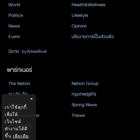
World
Health&Wellness
Politics
Lifestyle
News
Opinion
Event
นโยบายการเป็นส่วนตัว
นิยาย
by KaweBook
พาร์ทเนอร์
The Nation
Nation Group
คม ชัด ลึก
กรุงเทพธุรกิจ
×
Nation
Spring News
เราใช้คุกกี้
เพื่อให้
Thainewsonline
Tnews
เว็บไซต์
ฐานเศรษฐกิจ
ทำงานได้ดี
ขึ้น
เพิ่มเติม