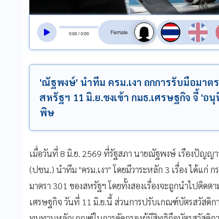
สลับเสียงอ่าน
0
:
00
/
0
:
00
'ณัฐพงษ์' นำทีม ครม.เงา ถกการรับมือมาต
สหรัฐฯ 11 มิ.ย.ชงเข้า กมธ.เศรษฐกิจ จี้ 'อนุ
พิษ
เมื่อวันที่ 8 มิ.ย. 2569 ที่รัฐสภา นายณัฐพงษ์ เรืองปั
(ปชน.) นำทีม "ครม.เงา" โดยมีวาระหลัก 3 เรื่อง ได้แก่ ก
มาตรา 301 ของสหรัฐฯ โดยทั้งสองเรื่องจะถูกนำไปติด
เศรษฐกิจ วันที่ 11 มิ.ย.นี้ ส่วนการปรับเกณฑ์บัตรสวัส
ทบทวนหลักเกณฑ์ในการคัดกรองผู้มีสิทธิถือบัตรสวัสดิกา