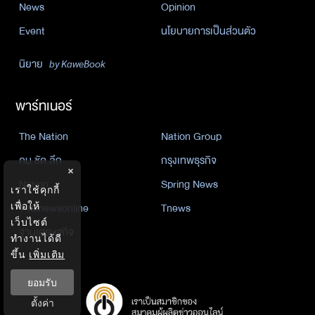
News
Opinion
Event
นโยบายการเป็นส่วนตัว
นิยาย
by KaweBook
พาร์ทเนอร์
The Nation
Nation Group
คม ชัด ลึก
กรุงเทพธุรกิจ
×
Nation
Spring News
เราใช้คุกกี้
Thainewsonline
Tnews
เพื่อให้
เว็บไซต์
ฐานเศรษฐกิจ
ทำงานได้ดี
ขึ้น
เพิ่มเติม
ยอมรับ
ตั้งค่า