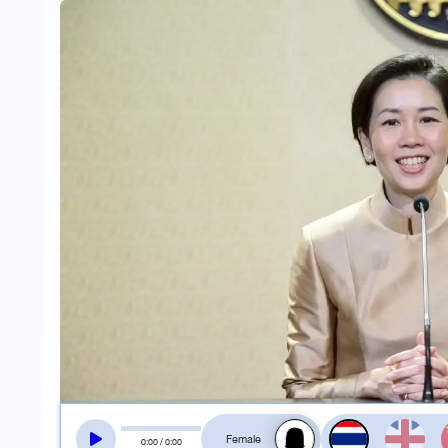
สลับเสียงอ่าน
0
:
00
/
0
:
00