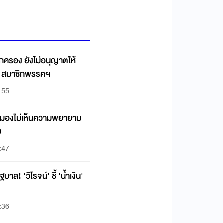
รอง ยังไม่อนุญาตให้
ID สมาชิกพรรคฯ
:55
มมองไม่เห็นความพยายาม
ย
:47
ฐบาล! 'วิโรจน์' ชี้ 'น้ำเงิน'
:36