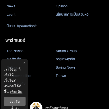
News
Opinion
Event
นโยบายการเป็นส่วนตัว
นิยาย
by KaweBook
พาร์ทเนอร์
The Nation
Nation Group
คม ชัด ลึก
กรุงเทพธุรกิจ
×
Nation
Spring News
เราใช้คุกกี้
เพื่อให้
Thainewsonline
Tnews
เว็บไซต์
ฐานเศรษฐกิจ
ทำงานได้ดี
ขึ้น
เพิ่มเติม
ยอมรับ
ตั้งค่า