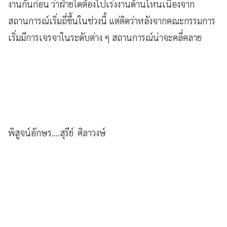
งานกันก่อน ว่าฝ่ายใดต้องไปเร่งงานด้านไหนเนื่องจาก
สถานการณ์เริ่มถี่ขึ้นในช่วงนี้ แต่ติดว่าหลังจากคณะกรรมการ
เริ่มมีการเจรจาในระดับต่าง ๆ สถานการณ์น่าจะคลี่คลาย
พิสูจน์อักษร....สุรีย์ ศิลาวงษ์