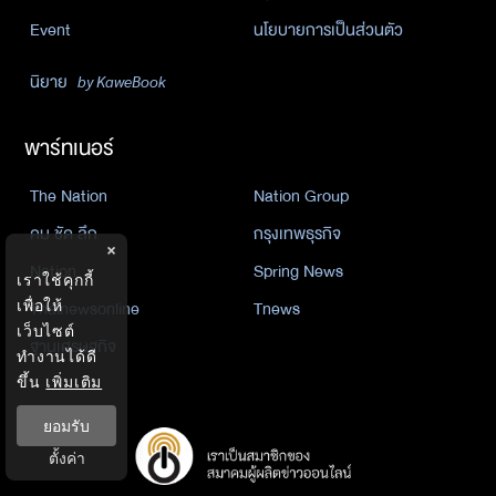
Event
นโยบายการเป็นส่วนตัว
นิยาย
by KaweBook
พาร์ทเนอร์
The Nation
Nation Group
คม ชัด ลึก
กรุงเทพธุรกิจ
×
Nation
Spring News
เราใช้คุกกี้
Thainewsonline
Tnews
เพื่อให้
เว็บไซต์
ฐานเศรษฐกิจ
ทำงานได้ดี
ขึ้น
เพิ่มเติม
ยอมรับ
ตั้งค่า