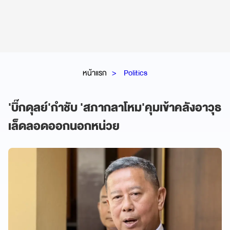
หน้าแรก
Politics
'บิ๊กดุลย์'กำชับ 'สภากลาโหม'คุมเข้าคลังอาวุธ
เล็ดลอดออกนอกหน่วย