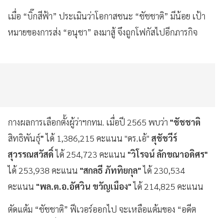
เมื่อ “บิ๊กสีฟ้า” ประเมินว่าโอกาสชนะ “ชัชชาติ” มีน้อย เป้า
หมายของการส่ง “อนุชา” ลงมาสู้ จึงถูกโฟกัสไปอีกภารกิจ
กางผลการเลือกตั้งผู้ว่าฯกทม. เมื่อปี 2565 พบว่า
"ชัชชาติ
สิทธิพันธุ์
"
ได้ 1,386,215 คะแนน "ดร.เอ้"
สุชัชวีร์
สุวรรณสวัสดิ์
ได้ 254,723 คะแนน
"วิโรจน์ ลักขณาอดิศร"
ได้ 253,938 คะแนน
"สกลธี ภัททิยกุล"
ได้ 230,534
คะแนน
"พล.ต.อ.อัศวิน ขวัญเมือง"
ได้ 214,825 คะแนน
ตัดแต้ม “ชัชชาติ” ฟีเวอร์ออกไป จะเหลือแต้มของ “อดีต