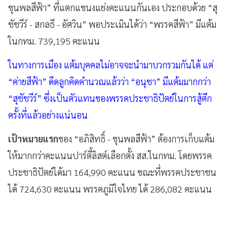
ขุนพลสีฟ้า” ที่แตกแขนงแย่งคะแนนกันเอง ประกอบด้วย “สุ
ชัชวีร์ - สกลธี - อัศวิน” พอประเมินได้ว่า “พรรคสีฟ้า” มีแต้ม
ในกทม. 739,195 คะแนน
ในทางการเมือง แต้มบุคคลไม่อาจจะนำมาบวกรวมกันได้ แต่
“ค่ายสีฟ้า” ดีดลูกคิดคำนวณแล้วว่า “อนุชา” มีแต้มมากกว่า
“สุชัชวีร์” ซึ่งเป็นตัวแทนของพรรคประชาธิปัตย์ในการสู้ศึก
ครั้งที่แล้วอย่างแน่นอน
เป้าหมายแรก
ของ “อภิสิทธิ์ - ขุนพลสีฟ้า” ต้องการเก็บแต้ม
ให้มากกว่าคะแนนปาร์ตี้ลิสต์เลือกตั้ง สส.ในกทม. โดยพรรค
ประชาธิปัตย์ได้มา 164,990 คะแนน ขณะที่พรรคประชาชน
ได้ 724,630 คะแนน พรรคภูมิใจไทย ได้ 286,082 คะแนน