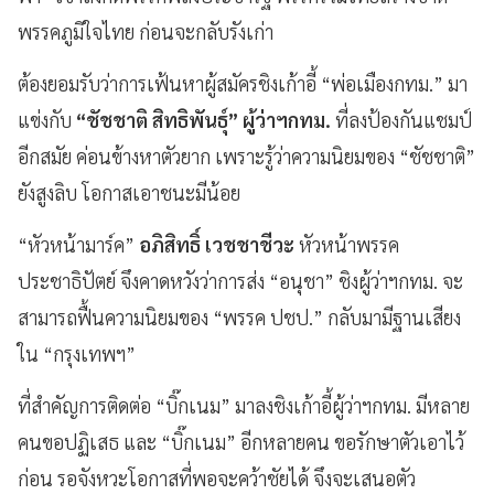
พรรคภูมิใจไทย ก่อนจะกลับรังเก่า
ต้องยอมรับว่าการเฟ้นหาผู้สมัครชิงเก้าอี้ “พ่อเมืองกทม.” มา
แข่งกับ
“ชัชชาติ สิทธิพันธุ์”
ผู้ว่าฯกทม.
ที่ลงป้องกันแชมป์
อีกสมัย ค่อนข้างหาตัวยาก เพราะรู้ว่าความนิยมของ “ชัชชาติ”
ยังสูงลิบ โอกาสเอาชนะมีน้อย
“หัวหน้ามาร์ค”
อภิสิทธิ์
เวชชาชีวะ
หัวหน้าพรรค
ประชาธิปัตย์ จึงคาดหวังว่าการส่ง “อนุชา” ชิงผู้ว่าฯกทม. จะ
สามารถฟื้นความนิยมของ “พรรค ปชป.” กลับมามีฐานเสียง
ใน “กรุงเทพฯ”
ที่สำคัญการติดต่อ “บิ๊กเนม” มาลงชิงเก้าอี้ผู้ว่าฯกทม. มีหลาย
คนขอปฏิเสธ และ “บิ๊กเนม” อีกหลายคน ขอรักษาตัวเอาไว้
ก่อน รอจังหวะโอกาสที่พอจะคว้าชัยได้ จึงจะเสนอตัว