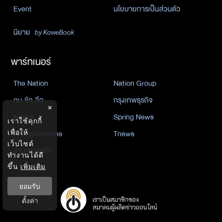
Event
นโยบายการเป็นส่วนตัว
นิยาย
by KaweBook
พาร์ทเนอร์
The Nation
Nation Group
คม ชัด ลึก
กรุงเทพธุรกิจ
×
Nation
Spring News
เราใช้คุกกี้
Thainewsonline
Tnews
เพื่อให้
เว็บไซต์
ฐานเศรษฐกิจ
ทำงานได้ดี
ขึ้น
เพิ่มเติม
ยอมรับ
ตั้งค่า