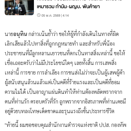
เหมารวม กำนัน-ผญบ. พันค้ายา
05 พ.ค. 2569 | 4:14
นาย
อนุทิน
กล่าวเน้นย้ำว่า ขอให้ผู้ที่กำลังเดินในทางที่ผิด
เลิกเสียแล้วไปหาสิ่งที่ถูกกฎหมายทำ และสำหรับพี่น้อง
ประชาชนที่มีลูกหลานเยาวชนที่ตกเป็นทาสสิ่งเหล่านี้ ขอให้
เชื่อเถอะครับว่าไม่มีประโยชน์ใดๆ เลยทั้งสิ้น การเสพสิ่ง
เหล่านี้ การขาย การลำเลียง การขนส่งไม่ว่าจะเป็นผู้เสพผู้ค้า
ผู้สนับสนุนล้วนแล้วแต่เป็นคดีที่ร้ายแรงและเป็นคดีที่ยอม
ความไม่ได้ เป็นอาญาแผ่นดินทำให้ท่านต้องพลัดพรากจาก
คนที่ท่านรัก ครอบครัวที่รัก ถูกพรากจากอิสรภาพที่ท่านเคยมี
อยู่ด้วยบทลงโทษเด็ดขาดและรุนแรงถึงขั้นประหารชีวิต
"ท้ายนี้ ผมขอขอบคุณสำนักงานตำรวจแห่งชาติ ปปส. กองทัพ