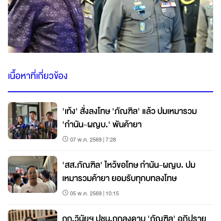
เนื้อหาที่เกี่ยวข้อง
'เท้ง' สั่งลงโทษ 'ภัณฑิล' แล้ว ปมเหมารวม
'กำนัน-ผญบ.' พันค้ายา
07 พ.ค. 2569 | 7:28
'สส.ภัณฑิล' ไหว้ขอโทษ กำนัน-ผญบ. ปม
เหมารวมค้ายา ยอมรับทุกบทลงโทษ
05 พ.ค. 2569 | 10:15
กก.วินัยฯ ปชน.ถกลงดาบ 'ภัณฑิล' อภิปราย