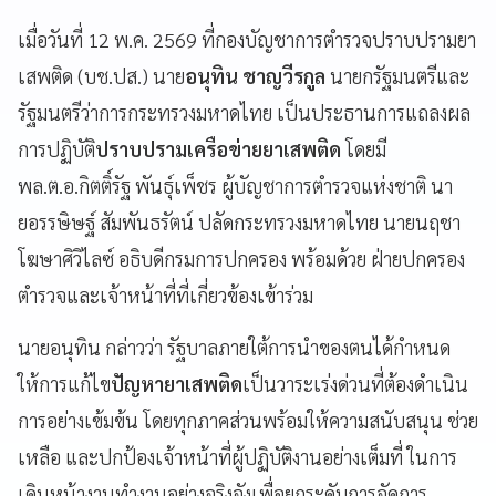
เมื่อวันที่ 12 พ.ค. 2569 ที่กองบัญชาการตำรวจปราบปรามยา
เสพติด (บช.ปส.) นาย
อนุทิน ชาญวีรกูล
นายกรัฐมนตรีและ
รัฐมนตรีว่าการกระทรวงมหาดไทย เป็นประธานการแถลงผล
การปฏิบัติ
ปราบปรามเครือข่ายยาเสพติด
โดยมี
พล.ต.อ.กิตติ์รัฐ พันธุ์เพ็ชร ผู้บัญชาการตำรวจแห่งชาติ นา
ยอรรษิษฐ์ สัมพันธรัตน์ ปลัดกระทรวงมหาดไทย นายนฤชา
โฆษาศิวิไลซ์ อธิบดีกรมการปกครอง พร้อมด้วย ฝ่ายปกครอง
ตำรวจและเจ้าหน้าที่ที่เกี่ยวข้องเข้าร่วม
นายอนุทิน กล่าวว่า รัฐบาลภายใต้การนำของตนได้กำหนด
ให้การแก้ไข
ปัญหายาเสพติด
เป็นวาระเร่งด่วนที่ต้องดำเนิน
การอย่างเข้มข้น โดยทุกภาคส่วนพร้อมให้ความสนับสนุน ช่วย
เหลือ และปกป้องเจ้าหน้าที่ผู้ปฏิบัติงานอย่างเต็มที่ ในการ
เดินหน้างานทำงานอย่างจริงจังเพื่อยกระดับการจัดการ