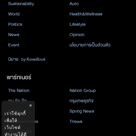
Sustainability
Auto
World
Health&Wellness
Politics
Lifestyle
News
Opinion
Event
นโยบายการเป็นส่วนตัว
นิยาย
by KaweBook
พาร์ทเนอร์
The Nation
Nation Group
คม ชัด ลึก
กรุงเทพธุรกิจ
×
Nation
Spring News
เราใช้คุกกี้
เพื่อให้
Thainewsonline
Tnews
เว็บไซต์
ฐานเศรษฐกิจ
ทำงานได้ดี