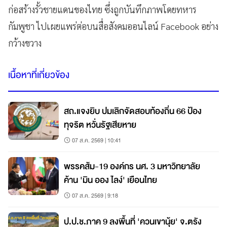
ก่อสร้างรั้วชายแดนของไทย ซึ่งถูกบันทึกภาพโดยทหาร
กัมพูชา ไปเผยแพร่ต่อบนสื่อสังคมออนไลน์ Facebook อย่าง
กว้างขวาง
เนื้อหาที่เกี่ยวข้อง
สถ.แจงยิบ ปมเลิกจัดสอบท้องถิ่น 66 ป้อง
ทุจริต หวั่นรัฐเสียหาย
07 ส.ค. 2569 | 10:41
พรรคส้ม-19 องค์กร นศ. 3 มหาวิทยาลัย
ค้าน 'มิน ออง ไลง์' เยือนไทย
07 ส.ค. 2569 | 9:18
ป.ป.ช.ภาค 9 ลงพื้นที่ 'ควนเขานุ้ย' จ.ตรัง