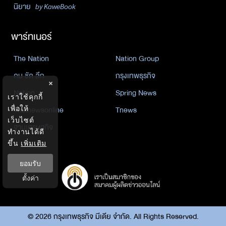
นิยาย
by KaweBook
พาร์ทเนอร์
The Nation
Nation Group
คม ชัด ลึก
กรุงเทพธุรกิจ
×
Nation
Spring News
เราใช้คุกกี้
Thainewsonline
Tnews
เพื่อให้
เว็บไซต์
ฐานเศรษฐกิจ
ทำงานได้ดี
ขึ้น
เพิ่มเติม
ยอมรับ
ตั้งค่า
©
2026
กรุงเทพธุรกิจ มีเดีย จำกัด. All Rights Reserved.