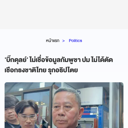
หน้าแรก
Politics
'บิ๊กดุลย์' ไม่เชื่อข้อมูลกัมพูชา ปม ไม่ได้ตัด
เชือกธงชาติไทย รุกอธิปไตย