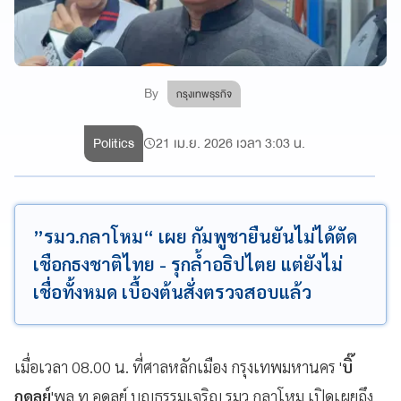
By
กรุงเทพธุรกิจ
Politics
21 เม.ย. 2026 เวลา 3:03 น.
”รมว.กลาโหม“ เผย กัมพูชายืนยันไม่ได้ตัด
เชือกธงชาติไทย - รุกล้ำอธิปไตย แต่ยังไม่
เชื่อทั้งหมด เบื้องต้นสั่งตรวจสอบแล้ว
เมื่อเวลา 08.00 น. ที่ศาลหลักเมือง กรุงเทพมหานคร '
บิ๊
กดุลย์
'พล.ท.อดุลย์ บุญธรรมเจริญ รมว.กลาโหม เปิดเผยถึง