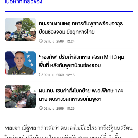
เนื้อหาที่เกี่ยวข้อง
ทบ.รายงานเหตุ ทหารกัมพูชาพร้อมอาวุธ
ป่วนช่องจอม ยั่วยุทหารไทย
02 เม.ย. 2569 | 12:24
'กองทัพ' ปรับกำลังทหาร ส่งรถ M113 คุม
พื้นที่ หลังกัมพูชาป่วนช่องจอม
02 เม.ย. 2569 | 12:15
ผบ.ทบ. เซนคำสั่งโยกย้าย พ.อ.พิเศษ 174
นาย ตบรางวัลทหารรบกัมพูชา
02 เม.ย. 2569 | 10:28
พลเอก ณัฐพล กล่าวต่อว่า ตนเองไม่มีอะไรฝากถึงรัฐมนตรีคน
ใหม่ รวมไปถึงน้อง ๆ ในกองทัพกับสถานการณ์ที่เกิดขึ้น