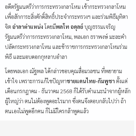
อดีตรัฐมนตรีว่าการกระทรวงกลาโหม เข้ากระทรวงกลาโหม
เพื่อสักการะสิ่งศักดิ์สิทธิ์ประจำกระทรวงฯ และร่วมพิธีมุทิตา
จิต
อำลาตำแหน่ง
โดยมี
พลโท อดุลย์
บุญธรรมเจริญ
รัฐมนตรีว่าการกระทรวงกลาโหม, พลเอก ธราพงษ์ มะละคำ
ปลัดกระทรวงกลาโหม และข้าราชการกระทรวงกลาโหมร่วม
พิธี และมอบดอกกุหลาบอำลา
โดยพลเอก ณัฐพล ได้กล่าวขอบคุณสื่อมวลชน ที่พยายาม
เข้าใจ เพราะการแก้ไขปัญหา
ชายแดนไทย-กัมพูชา
ตั้งแต่
เดือนกรกฎาคม - ธันวาคม 2568 ก็ได้รับคำแนะนำจากผู้หลัก
ผู้ใหญ่ว่า ตนไม่ต้องพูดอะไรมาก ซึ่งตนจึงตอบกลับไปว่า ถ้า
ตนเองไม่พูดอีกคน ก็ไม่มีใครกล้าพูดแล้ว