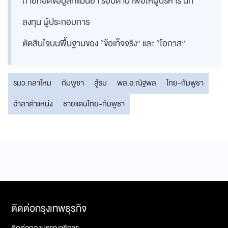
ถ่ายทอดข้อมูลที่แม่นยำ รอบด้าน เพื่อให้ผู้บริหาร นัก
ลงทุน ผู้ประกอบการ
ตัดสินใจบนพื้นฐานของ “ข้อเท็จจริง” และ “โอกาส”
รมว.กลาโหม
กัมพูชา
สู้รบ
พล.อ.ณัฐพล
ไทย-กัมพูชา
อำลาตำแหน่ง
ชายแดนไทย-กัมพูชา
ติดต่อกรุงเทพธุรกิจ
ติดต่อกองบรรณาธิการ