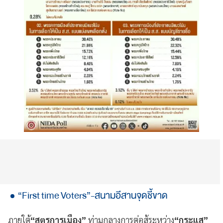
“First time Voters”-สนามอีสานจุดชี้ขาด
ภายใต้
“สูตรการเมือง”
ท่ามกลางการต่อสู้ระหว่าง
“กระแส”