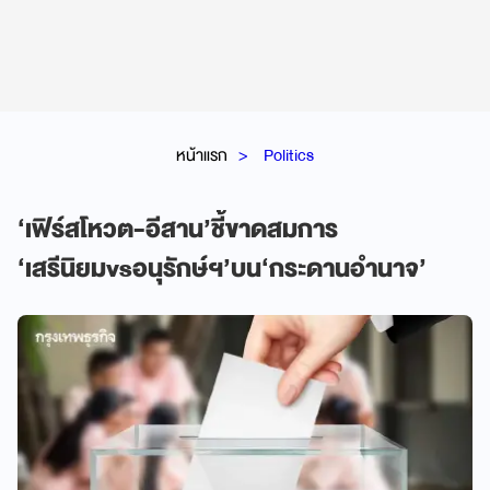
หน้าแรก
Politics
‘เฟิร์สโหวต-อีสาน’ชี้ขาดสมการ
‘เสรีนิยมvsอนุรักษ์ฯ’บน‘กระดานอำนาจ’