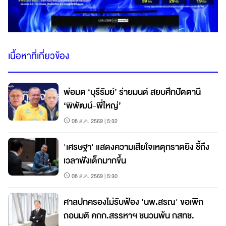
เนื้อหาที่เกี่ยวข้อง
พ่อมด ‘บุรีรัมย์’ ร่ายมนต์ สยบศึกปัตตานี
‘พิพัฒน์-พี่ใหญ่’
08 ส.ค. 2569 | 5:32
'เศรษฐา' แสดงความเสียใจเหตุกราดยิง ชี้ถึง
เวลาฟังเด็กมากขึ้น
08 ส.ค. 2569 | 5:30
ศาลปกครองไม่รับฟ้อง 'นพ.สรณ' ขอเพิก
ถอนมติ คกก.สรรหาฯ ชนวนพ้น กสทช.