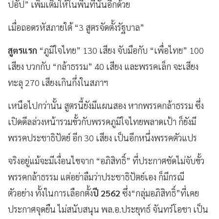
ปอัป” เพิ่มเติมให้ในพื้นที่นั้นอีกด้วย
เมื่อถอดรหัสภายใต้ “3 สูตรจัดตั้งรัฐบาล”
สูตรแรก
“ภูมิใจไทย” 130 เสียง จับมือกับ “เพื่อไทย” 100
เสียง บวกกับ “กล้าธรรม” 40 เสียง และพรรคเล็ก จะเสียง
ทะลุ 270 เสียงเกินกึ่งในสภาฯ
เหนือไปกว่านั้น สูตรนี้ยังมีแผนสอง หากพรรคกล้าธรรม ซึ่ง
เปิดดีลล่วงหน้ารวมขั้วกับพรรคภูมิใจไทยพลาดเป้า ก็ยังมี
พรรคประชาธิปัตย์ อีก 30 เสียง เป็นอีกหนึ่งพรรคตัวแปร
จริงอยู่แม้จะมีเงื่อนไขจาก “อภิสิทธิ์” ที่ประกาศชัดไม่จับขั้ว
พรรคกล้าธรรม แต่อย่าลืมว่าประชาธิปัตย์เอง ก็มีกรณี
ตัวอย่าง ทั้งในการเลือกตั้ง
ปี 2562
ซึ่ง“กลุ่มอภิสิทธิ์”ที่เคย
ประกาศจุดยืน ไม่สนับสนุน พล.อ.ประยุทธ์ จันทร์โอชา เป็น