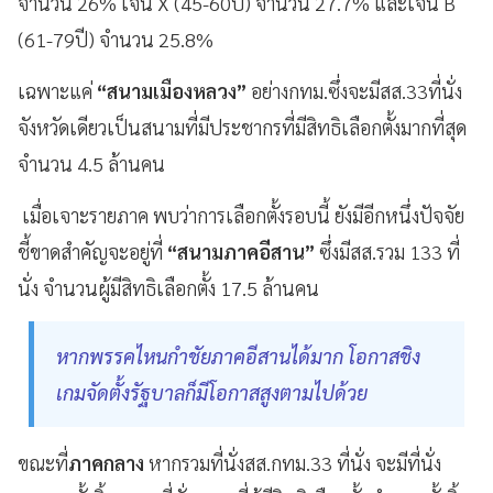
จำนวน 26% เจน X (45-60ปี) จำนวน 27.7% และเจน B
(61-79ปี) จำนวน 25.8%
เฉพาะแค่
“สนามเมืองหลวง”
อย่างกทม.ซึ่งจะมีสส.33ที่นั่ง
จังหวัดเดียวเป็นสนามที่มีประชากรที่มีสิทธิเลือกตั้งมากที่สุด
จำนวน 4.5 ล้านคน
เมื่อเจาะรายภาค พบว่าการเลือกตั้งรอบนี้ ยังมีอีกหนึ่งปัจจัย
ชี้ขาดสำคัญจะอยู่ที่
“สนามภาคอีสาน”
ซึ่งมีสส.รวม 133 ที่
นั่ง จำนวนผู้มีสิทธิเลือกตั้ง 17.5 ล้านคน
หากพรรคไหนกำชัยภาคอีสานได้มาก โอกาสชิง
เกมจัดตั้งรัฐบาลก็มีโอกาสสูงตามไปด้วย
ขณะที่
ภาคกลาง
หากรวมที่นั่งสส.กทม.33 ที่นั่ง จะมีที่นั่ง