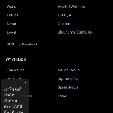
World
Health&Wellness
Politics
Lifestyle
News
Opinion
Event
นโยบายการเป็นส่วนตัว
นิยาย
by KaweBook
พาร์ทเนอร์
The Nation
Nation Group
คม ชัด ลึก
กรุงเทพธุรกิจ
×
Nation
Spring News
เราใช้คุกกี้
Thainewsonline
Tnews
เพื่อให้
เว็บไซต์
ฐานเศรษฐกิจ
ทำงานได้ดี
ขึ้น
เพิ่มเติม