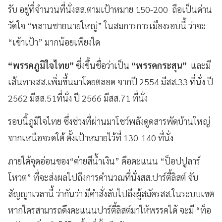
รับ อยู่ที่จำนวนที่นั่งสส.ตามเป้าหมาย 150-200 ถือเป็นด่าน
วัดใจ “หลานชายนายใหญ่” ในสมการการเมืองรอบนี้ ว่าจะ
“เข้าเป้า” มากน้อยเพียงใด
“พรรคภูมิใจไทย”
ซึ่งขึ้นชื่อว่าเป็น
“พรรคกระสุน”
และมี
เส้นทางสส.เพิ่มขึ้นมาโดยตลอด จากปี 2554 มีสส.33 ที่นั่ง ปี
2562 มีสส.51ที่นั่ง ปี 2566 มีสส.71 ที่นั่ง
รอบนี้ภูมิใจไทย ซึ่งช่วงที่ผ่านมาโชว์พลังดูดสารพัดบ้านใหญ่
จากเหนือจรดใต้ ตั้งเป้าหมายไว้ที่ 130-140 ที่นั่ง
ภายใต้จุดอ่อนของ“ค่ายสีน้ำเงิน” คือคะแนน “ป็อปปูลาร์
โหวต” ที่จะส่งผลไปถึงการคำนวณที่นั่งสส.ปาร์ตี้ลิสต์ จับ
สัญญาเวลานี้ ว่ากันว่า มีคำสั่งลับไปถึงผู้สมัครสส.ในระบบเขต
หากใครสามารถดึงคะแนนปาร์ตี้ลิสต์มาให้พรรคได้ จะมี “ท็อ