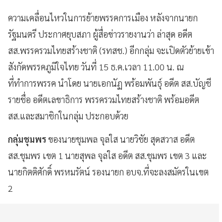
ความเคลื่อนไหวในการย้ายพรรคการเมือง หลังจากนายก
รัฐมนตรี ประกาศยุบสภา ผู้สื่อข่าวรายงานว่า ล่าสุด อดีต
สส.พรรครวมไทยสร้างชาติ (รทสช.) อีกกลุ่ม จะเปิดตัวย้ายเข้า
สังกัดพรรคภูมิใจไทย วันที่ 15 ธ.ค.เวลา 11.00 น. ณ
ที่ทำการพรรค นำโดย นายเอกนัฏ พร้อมพันธุ์ อดีต สส.บัญชี
รายชื่อ อดีตเลขาธิการ พรรครวมไทยสร้างชาติ พร้อมอดีต
สส.และสมาชิกในกลุ่ม ประกอบด้วย
กลุ่มชุมพร
ของนายชุมพล จุลใส นายวิชัย สุดสวาส อดีต
สส.ชุมพร เขต 1 นายสุพล จุลใส อดีต สส.ชุมพร เขต 3 และ
นายกิตติศักดิ์ พรหมรัตน์ รองนายก อบจ.ที่จะลงสมัครในเขต
2