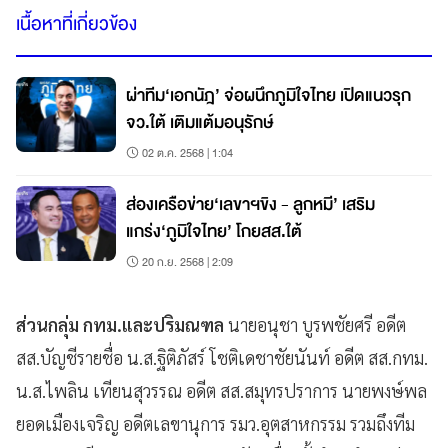
เนื้อหาที่เกี่ยวข้อง
ผ่าทีม‘เอกนัฎ’ จ่อผนึกภูมิใจไทย เปิดแนวรุก
จว.ใต้ เติมแต้มอนุรักษ์
02 ต.ค. 2568 | 1:04
ส่องเครือข่าย‘เลขาฯขิง - ลูกหมี’ เสริม
แกร่ง‘ภูมิใจไทย’ โกยสส.ใต้
20 ก.ย. 2568 | 2:09
ส่วนกลุ่ม กทม.และปริมณฑล
นายอนุชา บูรพชัยศรี อดีต
สส.บัญชีรายชื่อ น.ส.ฐิติภัสร์ โชติเดชาชัยนันท์ อดีต สส.กทม.
น.ส.ไพลิน เทียนสุวรรณ อดีต สส.สมุทรปราการ นายพงษ์พล
ยอดเมืองเจริญ อดีตเลขานุการ รมว.อุตสาหกรรม รวมถึงทีม