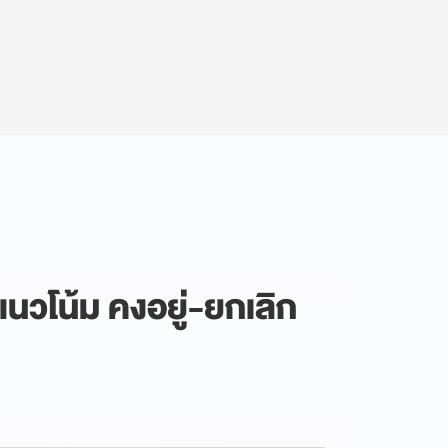
แนวโน้ม คงอยู่-ยกเลิก