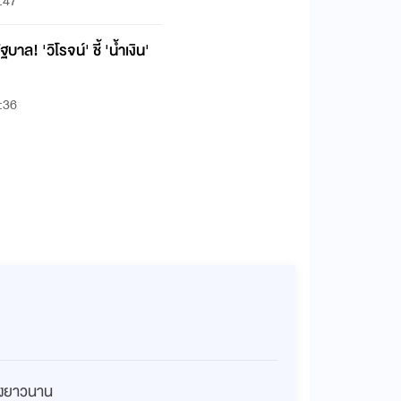
:47
ฐบาล! 'วิโรจน์' ชี้ 'น้ำเงิน'
:36
่างยาวนาน