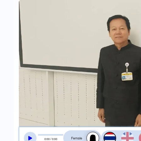
สลับเสียงอ่าน
0
:
00
/
0
:
00