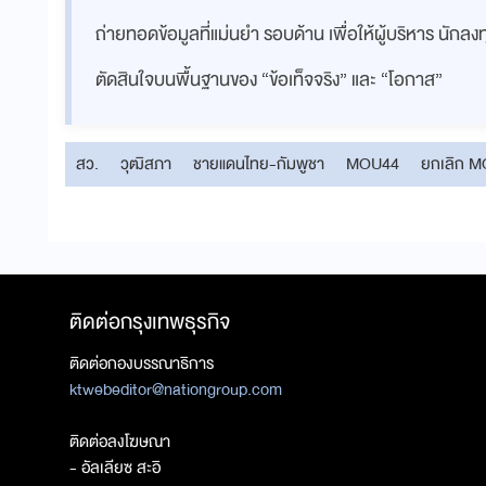
ถ่ายทอดข้อมูลที่แม่นยำ รอบด้าน เพื่อให้ผู้บริหาร นักล
ตัดสินใจบนพื้นฐานของ “ข้อเท็จจริง” และ “โอกาส”
สว.
วุฒิสภา
ชายแดนไทย-กัมพูชา
MOU44
ยกเลิก 
ติดต่อกรุงเทพธุรกิจ
ติดต่อกองบรรณาธิการ
ktwebeditor@nationgroup.com
ติดต่อลงโฆษณา
- อัลเลียซ สะอิ