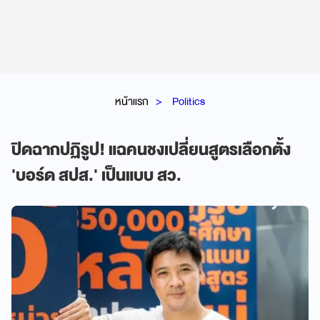
หน้าแรก
Politics
ปิดฉากปฏิรูป! แฉคนชงเปลี่ยนสูตรเลือกตั้ง
'บอร์ด สปส.' เป็นแบบ สว.