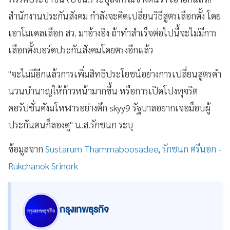
สำนักงานประกันสังคม กำลังจะคิดเปลี่ยนวิธีสูตรเลือกตั้ง โดย
เอาโมเดลเลือก สว. มาอ้างอิง ถ้าทำสำเร็จต่อไปนี้จะไม่มีการ
เลือกตั้งบอร์ดประกันสังคมโดยตรงอีกแล้ว
"จะไม่มีอีกแล้วการเพิ่มสิทธิประโยชน์อย่างการเปลี่ยนสูตรคำ
นวนบำนาญให้ก้าวหน้ามากขึ้น หรือการเปิดโปงทุจริต
คอรัปชั่นคังมโหฬารอย่างตึก skyy9 รัฐบาลอยากเจอม็อบผู้
ประกันตนก็ลองดู" น.ส.รักชนก ระบุ
ข้อมูลจาก
Sustarum Thammaboosadee
,
รักชนก ศรีนอก -
Rukchanok Srinork
กรุงเทพธุรกิจ