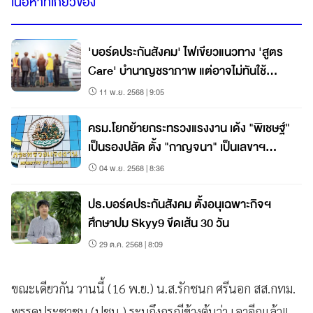
เนื้อหาที่เกี่ยวข้อง
'บอร์ดประกันสังคม' ไฟเขียวแนวทาง 'สูตร
Care' บำนาญชราภาพ แต่อาจไม่ทันใช้
ม.ค.69
11 พ.ย. 2568 | 9:05
ครม.โยกย้ายกระทรวงแรงงาน เด้ง "พิเชษฐ์"
เป็นรองปลัด ตั้ง "กาญจนา" เป็นเลขาฯ
ประกันสังคม
04 พ.ย. 2568 | 8:36
ปธ.บอร์ดประกันสังคม ตั้งอนุเฉพาะกิจฯ
ศึกษาปม Skyy9 ขีดเส้น 30 วัน
29 ต.ค. 2568 | 8:09
ขณะเดียวกัน วานนี้ (16 พ.ย.) น.ส.รักชนก ศรีนอก สส.กทม.
พรรคประชาชน (ปชน.) ระบุถึงกรณีข้างต้นว่า เอาอีกแล้ว!!