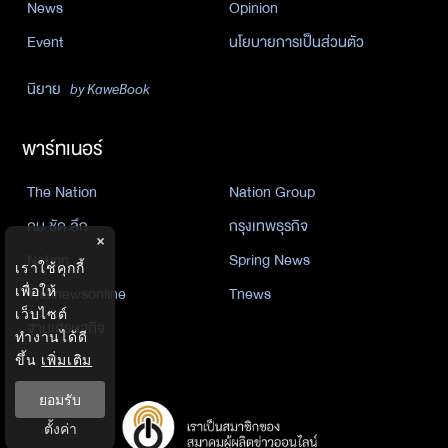
News
Opinion
Event
นโยบายการเป็นส่วนตัว
นิยาย
by KaweBook
พาร์ทเนอร์
The Nation
Nation Group
คม ชัด ลึก
กรุงเทพธุรกิจ
×
Nation
Spring News
เราใช้คุกกี้
Thainewsonline
Tnews
เพื่อให้
เว็บไซต์
ฐานเศรษฐกิจ
ทำงานได้ดี
ขึ้น
เพิ่มเติม
ยอมรับ
ตั้งค่า