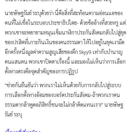
นายษัษฐรัมย์ ระบุด้วยว่า นี่คือสิ่งที่สะท้อนความอ่อนแอของ
คนที่ไม่เชื่อในระบอบประชาธิปไตย- ด้วยข้ออ้างที่สวยหรู แต่
พวกเขาจะพยายามหมุนเข็มนาฬิกาประกันสังคมกลับไปสู่ยุค
ของปรสิตที่เกาะกินเงินของคนธรรมดา ให้ไปอยู่ในยุคเงามืด
อีกครั้งหนึ่งมูลค่าความสูญเสียของตึก Skyy9 เท่ากับบำนาญ
คนแสนคน พวกเขาปิดตาเรื่องนี้ และมองไม่เห็นว่าการเลือก
ตั้งทางตรงคือจุดสำคัญของการปฏิรูป
"ช่วยกันยืนยันว่า พวกเราไม่เห็นด้วยกับการกลับไปสู่ระบบ
การเลือกตั้งทางอ้อมของบอร์ดประกันสังคม-ถ้าพวกเราคน
ธรรมดากล้าพูดอภิสิทธิ์ชนจะไม่กล้าคิดแทนเรา!" นายษัษฐ
รัมย์ ระบุ