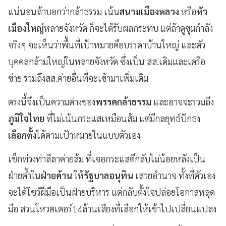
แน่นอนถ้าบอกว่ากล้าธรรม เน้น
สนามเมืองหลวง
หรือ
หัว
เมืองใหญ่
หลายจังหวัด ก็จะได้รับผลกระทบ แต่ถ้าดูขุมกำลัง
จริงๆ จะเห็นว่าพื้นที่เป้าหมายคือบรรดาบ้านใหญ่ และตัว
บุคคลกล้ามใหญ่ในหลายจังหวัด ซึ่งเป็น สส.เดิมและเครือ
ข่าย รวมถึงสส.ค่ายอื่นที่จะเข้ามาเพิ่มเติม
ตรงนี้จึงเป็นความต่างของ
พรรคกล้าธรรม
และอาจจะรวมถึง
ภูมิใจไทย
ที่ไม่เน้นกระแสเหมือนส้ม แต่มีกลยุทธ์ปักธง
เลือกตั้ง
ได้ตามเป้าหมายในแบบตัวเอง
เช็กท่วงท่าลีลาค่ายส้ม ที่เจอกระแสตีกลับไม่น้อยหลังเป็น
ฝ่ายค้ำใน
ฝ่ายค้าน
ให้
รัฐบาลอนุทิน
เสวยอำนาจ ทั้งที่ตัวเอง
จะได้โชว์ฝีมือเป็นฝ่ายบริหาร แต่กลับตั้งใจปล่อยโอกาสหลุด
มือ สวนโหวตเตอร์14ล้านเสียงที่เลือกให้เข้าไปเปลี่ยนแปลง