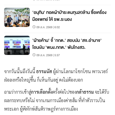
'อนุทิน' ทอดผ้าป่าระดมทุน20ล้าน ซื้อเครื่อง
มือแพทย์ ให้ รพ.ระนอง
09 ส.ค. 2569 | 6:02
'ฝ่ายค้าน' จี้ 'กกต.' สอบปม 'สจ.อำนาจ'
โอนเงิน 'พนง.กกต.' พันโกงสว.
09 ส.ค. 2569 | 5:37
จากวันนั้นถึงวันนี้
ธรรมนัส
ผู้ผ่านโลกมาโชกโชน พาวเวอร์
ฝ่อลงหรือใหญ่ขึ้น ก็เห็นกันอยู่ คงไม่ต้องบอก
ถามว่าการเข้าสู่
การเลือกตั้ง
ครั้งต่อไปของ
กล้าธรรม
จะได้รับ
ผลกระทบหรือไม่ จากเกมการเมืองค่ายส้ม ที่ทำตัวราวเป็น
พระเอก ผู้พิทักษ์สันติราษฎร์ทางการเมือง