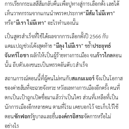
การเรียกกระแสสีส้มกลับคืนเพื่อปูทางสู่การเลือกตั้ง เลยได้
เห็นวาทกรรมจากแกนนำพรรคประกาศ“
มีส้ม ไม่มีเทา
”
หรือ“
มีเรา ไม่มีเทา
” อะไรทำนองนั้น
เป็นสูตรสำเร็จที่ใช้ได้ผลจากการเลือกตั้งปี 2566 กับ
แคมเปญช่วงโค้งสุดท้าย “
มีลุง ไม่มีเรา
” ขย้ำ
ประยุทธ์
จันทร์โอชา
ผลักให้เป็นผู้ร้ายทางการเมือง จน
ก้าวไกล
ตอน
นั้น ถีบตัวเองชนะเป็นพรรคอันดับ1สำเร็จ
สถานการณ์ตอนนี้ที่ผู้คนไม่ทนกับ
สแกมเมอร์
จึงเป็นโอกาส
ของค่ายส้มที่จะฉวยจังหวะ หวังผลทางการเมืองอีกครั้ง คนที่
ตกเป็นเป้าถูกเปิดชื่อมาแล้วว่าเป็นใคร ส่วนที่เหลือที่เป็น
นักการเมืองอีกหลายคน ตามที่โรม เคยบอกไว้ จะเก็บไว้ใช้
ตอน
ซักฟอก
รัฐบาลและยื่น
องค์กรอิสระ
จัดการหรือไม่
อย่างไร