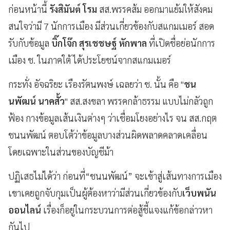
ก่อนหน้านี้
รังสิมันต์ โรม
สส.พรรคส้ม ออกมาแย้มให้สังคม
สนใจว่ามี 7 นักการเมือง มีส่วนเกี่ยวข้องกับสแกมเมอร์ สอด
รับกับข้อมูล
บิ๊กโจ๊ก สุรเชชษฐ์ หักพาล
ที่เปิดชื่อย่อนักการ
เมือง ช. ในภาคใต้ ได้ประโยชน์จากสแกมเมอร์
กระทั่ง อัจฉริยะ เรืองรัตนพงษ์ เฉลยว่า ช. นั้น คือ "
ชน
นพัฒน์ นาคสั้ว
" สส.สงขลา พรรคกล้าธรรม แบบไม่กลัวถูก
ฟ้อง กางข้อมูลเส้นเงินต่างๆ ว่าเชื่อมโยงอย่างไร จน สส.กฤต
ชนนพัฒน์ ตอบโต้ว่าข้อมูลบางส่วนผิดพลาดคลาดเคลื่อน
โดยเฉพาะในส่วนของบัญชีม้า
ปฏิเสธไม่ได้ว่า ก่อนที่“ชนนพัฒน์” จะเข้าสู่เส้นทางการเมือง
เขาเคยถูกจับกุมเป็นผู้ต้องหาว่ามีส่วนเกี่ยวข้องกับ
เว็บพนัน
ออนไลน์
เรื่องก็อยู่ในกระบวนการต่อสู้ชี้แจงแก้ข้อกล่าวหา
กันไป