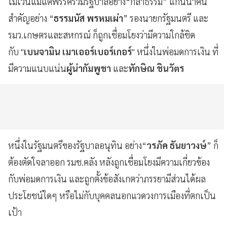
ไม่เว้นแม้แต่พรรคร่วมรัฐบาลอย่าง“กล้าธรรม” แกนนำคน
สำคัญอย่าง “
ธรรมนัส พรหมเผ่า
” รองนายกรัฐมนตรี และ
รมว.เกษตรและสหกรณ์ ก็ถูกเชื่อมโยงว่ามีความใกล้ชิด
กับ "
เบนจามิน เมาเออร์เบอร์เกอร์
" หนึ่งในพ่อมดการเงิน ที่
มีความแนบแน่น
ผู้นำกัมพูชา
และ
ทักษิณ ชินวัตร
หนึ่งในรัฐมนตรีของรัฐบาลอนุทิน อย่าง“
วรภัค ธันยาวงษ์
” ก็
ต้องตัดใจลาออก รมช.คลัง หลังถูกเชื่อมโยงมีความเกี่ยวข้อง
กับพ่อมดการเงิน และถูกตั้งข้อสังเกตว่าภรรยามีส่วนได้ผล
ประโยชน์ใดๆ หรือไม่กับบุคคลนอกแวดวงการเมืองที่ตกเป็น
เป้า