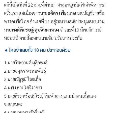
คดีนี้เมื่อวันที่ 22 ส.ค.ที่ผ่านมา ศาลอาญานัดฟังคำพิพากษา
ครั้งแรก แต่เนื่องจากนาย
อดิศร เพียงเกษ
สส.บัญชีรายชื่อ
พรรคเพื่อไทย จำเลยที่ 11 อยู่ระหว่างสมัยประชุมสภา ส่วน
นาย
พงศ์พิเชษฐ์ สุขจินดาทอง
จำเลยที่10 มีพฤติการณ์
หลบหนี ศาลสั่งออกหมายจับ ปรับนายประกัน
โดยจำเลยทั้ง 13 คน ประกอบด้วย
1.นายวีระกานต์ มุสิกพงศ์
2.นายจตุพร พรหมพันธุ์
3.นายณัฐวุฒิ ใสยเกื้อ
4.นพ.เหวง โตจิราการ
5.นายสิระ หรือสรวิชญ์ พิมพ์กลาง แกนนำคนเสื้อแดง
จ.สกลนคร
6.นายนายณรงศักดิ์ มณี