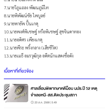
7.นายวิภูแถลง พัฒนภูมิไท
8.นายพิพัฒน์ชัย ไพบูลย์
9.นายพายัพ ปั้นเกตุ
10.นายพงศ์พิเชษฐ์ หรือพิเชษฐ์ สุขจินดาทอง
11.นายอดิศร เพียงเกตุ
12.นายพีระ พริ้งกลาง (เสียชีวิต)
13.นายเมธี อมรวุฒิกุล อดีตนักแสดงชื่อดัง
เนื้อหาที่เกี่ยวข้อง
ศาลเลื่อนพิพากษาคดีม็อบ นปช.ปี 52 เหตุ
จำเลยหนี-สส.ติดประชุมสภา
20 ส.ค. 2568 | 5:49