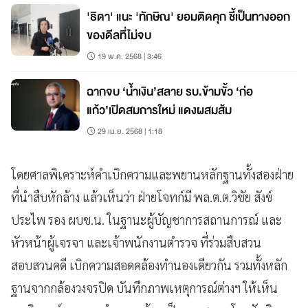
'ธิดา' แนะ 'ทักษิณ' ยอมติดคุก ชี้เป็นทางออก
ของดีลที่ไม่จบ
19 พ.ค. 2568 | 3:46
ฉากจบ ‘น้ำเงิน’สลาย รบ.ข้ามขั้ว ‘ก่อ
แก้ว’เปิดสมการใหม่ แดงผสมส้ม
29 เม.ย. 2568 | 1:18
โดยศาลพิเคราะห์คำเบิกความและพยานหลักฐานทั้งสองฝ่าย
ที่นำสืบหักล้าง แล้วเห็นว่า ฝ่ายโจทก์มี พล.ต.ต.วิชัย สังข์
ประไพ รอง ผบช.น. ในฐานะผู้บัญชาการสถานการณ์ และ
หัวหน้าผู้เจรจา และเจ้าพนักงานตำรวจ ที่ร่วมสืบสวน
สอบสวนคดี เบิกความสอดคล้องทำนองเดียวกัน รวมทั้งหลัก
ฐานจากกล้องวงจรปิด บันทึกภาพเหตุการณ์ต่างฯ ให้เห็น