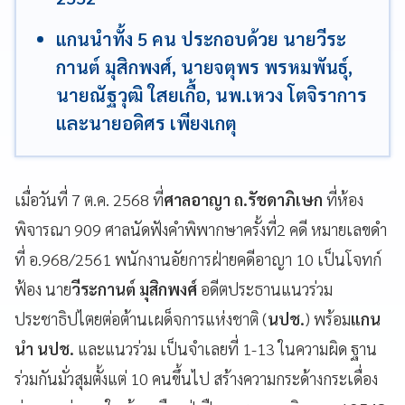
แกนนำทั้ง 5 คน ประกอบด้วย นายวีระ
กานต์ มุสิกพงศ์, นายจตุพร พรหมพันธุ์,
นายณัฐวุฒิ ใสยเกื้อ, นพ.เหวง โตจิราการ
และนายอดิศร เพียงเกตุ
เมื่อวันที่ 7 ต.ค. 2568 ที่
ศาลอาญา ถ.รัชดาภิเษก
ที่ห้อง
พิจารณา 909 ศาลนัดฟังคำพิพากษาครั้งที่2 คดี หมายเลขดำ
ที่ อ.968/2561 พนักงานอัยการฝ่ายคดีอาญา 10 เป็นโจทก์
ฟ้อง นาย
วีระกานต์ มุสิกพงศ์
อดีตประธานแนวร่วม
ประชาธิปไตยต่อต้านเผด็จการแห่งชาติ (
นปช.
) พร้อม
แกน
นำ นปช.
และแนวร่วม เป็นจำเลยที่ 1-13 ในความผิด ฐาน
ร่วมกันมั่วสุมตั้งแต่ 10 คนขึ้นไป สร้างความกระด้างกระเดื่อง