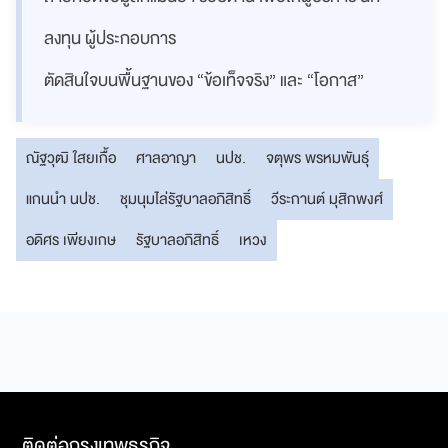
ลงทุน ผู้ประกอบการ
ตัดสินใจบนพื้นฐานของ “ข้อเท็จจริง” และ “โอกาส”
ณัฐวุฒิ ใสยเกื้อ
ศาลอาญา
นปช.
จตุพร พรหมพันธุ์
แกนนำ นปช.
ชุมนุมไล่รัฐบาลอภิสิทธิ์
วีระกานต์ มุสิกพงศ์
อดิศร เพียงเกษ
รัฐบาลอภิสิทธิ์
เหวง
ติดต่อกรุงเทพธุรกิจ