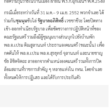
ก่อความวุ่นวายในบ้านเมือง ฝ่าฝืน พ.ร.ก.ฉุกเฉินฯ พ.ศ.2548
กรณีเมื่อระหว่างวันที่ 31 ม.ค.– 9 เม.ย. 2552 พวกจำเลย ได้
ร่วมกัน
ชุมนุม
ขับไล่
รัฐบาลอภิสิทธิ์
เวชชาชีวะ โดยปิดทาง
เข้า-ออกทำเนียบรัฐบาล เพื่อขัดขวางการปฏิบัติหน้าที่ของ
คณะรัฐมนตรี รวมถึงมีผู้ชุมนุมบางส่วนบุกไปยังบ้านพัก
พล.อ.เปรม ติณสูลานนท์ ประธานองคมนตรี (ขณะนั้น) เพื่อ
กดดันให้ พล.อ.เปรม พล.อ.สุรยุทธ์ จุลานนท์ และนายชาญ
ชัย ลิขิตจิตถะ ลาออกจากตำแหน่งองคมนตรี รวมทั้งการปิด
ล้อมสถานที่ราชการสำคัญ ๆ หลายแห่งใน กทม. โดยจำเลย
ทั้งหมดให้การปฏิเสธ และได้รับการประกันตัว