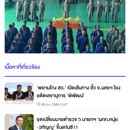
เนื้อหาที่เกี่ยวข้อง
'พยานโกง สว.' เปิดเส้นทาง ฮั้ว จ.นครฯ โยง
อดีตเลขานุการ 'พิพัฒน์'
09 ส.ค. 2569 | 3:47
จุดเปลี่ยนนายตำรวจ 5 นายกฯ 'ผกก.หนุ่ย
-วทัญญู' ขึ้นแท่นซี11