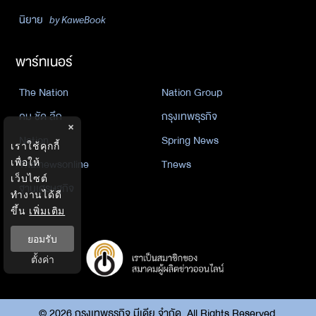
นิยาย
by KaweBook
พาร์ทเนอร์
The Nation
Nation Group
คม ชัด ลึก
กรุงเทพธุรกิจ
×
Nation
Spring News
เราใช้คุกกี้
เพื่อให้
Thainewsonline
Tnews
เว็บไซต์
ฐานเศรษฐกิจ
ทำงานได้ดี
ขึ้น
เพิ่มเติม
ยอมรับ
ตั้งค่า
©
2026
กรุงเทพธุรกิจ มีเดีย จำกัด. All Rights Reserved.