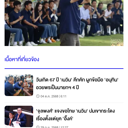
เนื้อหาที่เกี่ยวข้อง
วันเกิด 67 ปี 'เนวิน' คึกคัก ผูกข้อมือ 'อนุทิน'
อวยพรเป็นนายกฯ 4 ปี
04 ต.ค. 2568 | 6:11
'จุลพงศ์' แจงขอโทษ 'เนวิน' ปมเขากระโดง
เรื่องตั้งแต่ยุค 'อิ๊งค์'
29 ก.ย. 2568 | 12:27