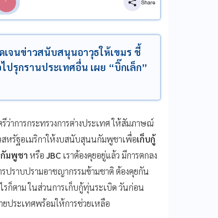
Share
ดเจนข่าวสนับสนุนอาวุธให้เขมร ชี้
่อไปรุกรานประเทศอื่น เผย “บิ๊กเล็ก”
รี​ว่าการ​กระทรวง​การต่างประเทศ ให้สัมภาษณ์
สหรัฐอเมริกาให้งบสนับสุนนกัมพูชาเพื่อ
เก็บกู้
กัมพูชา
หรือ
​ JBC
เราต้องคุยอยู่แล้ว มีการตกลง
 การปราบปรามอาชญากรรมข้ามชาติ ต้องคุยกัน
รก็ตาม ในส่วนการเก็บกู้ทุ่นระเบิด วันก่อน
หลายประเทศพร้อมให้การช่วยเหลือ