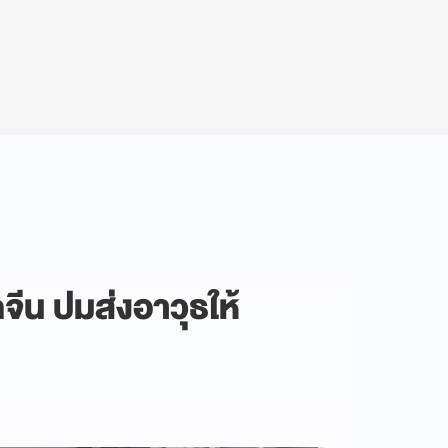
ตจีน ปมส่งอาวุธให้