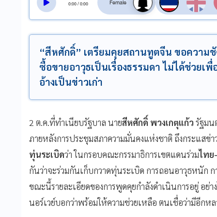
0
:
00
/
0
:
00
“สีหศักดิ์” เตรียมคุยสถานทูตจีน ขอความชั
ซื้อขายอาวุธเป็นเรื่องธรรมดา ไม่ได้ช่วยเพื
อ้างเป็นข่าวเก่า
2 ต.ค.ที่ทำเนียบรัฐบาล นาย
สีหศักดิ์ พวงเกตุแก้ว
รัฐมนต
ภายหลังการประชุมสภาความมั่นคงแห่งชาติ ถึงกระแสข่าว
ทุ่นระเบิด
ว่า ในกรอบคณะกรรมาธิการเขตแดนร่วม
ไทย-
กันว่าจะร่วมกันเก็บกวาดทุ่นระเบิด การถอนอาวุธหนัก
ขณะนี้รายละเอียดของการพูดคุยกำลังดำเนินการอยู่ อย่างไ
นอร์เวย์บอกว่าพร้อมให้ความช่วยเหลือ ตนเชื่อว่ามีอีก