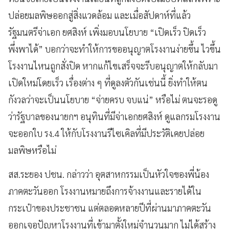
ปล่อยมลพิษออกสู่สิ่งแวดล้อม และเมื่อสัปดาห์ที่แล้ว
รัฐมนตรีจ่าเอก ยศสิงห์ เพิ่งมอบนโยบาย “เปิดเร็ว ปิดเร็ว
พึ่งพาได้” บอกว่าจะทำให้การขออนุญาตโรงงานง่ายขึ้น ไวขึ้น
โรงงานไหนถูกสั่งปิด หากแก้ไขเสร็จจะรีบอนุญาตให้กลับมา
เปิดใหม่โดยเร็ว เรื่องต่าง ๆ ที่ดูลงตัวกันเช่นนี้ ยิ่งทำให้ตน
กังวลว่าจะเป็นนโยบาย “จ่ายครบ จบแน่” หรือไม่ ตนจะรอดู
ว่ารัฐบาลของนายกฯ อนุทินที่มีจ่าเอกยศสิงห์ ดูแลกรมโรงงาน
จะออกใบ รง.4 ให้กับโรงงานรีไซเคิลที่มีประวัติเคยปล่อย
มลพิษหรือไม่
สส.ระยอง ปชน. กล่าวว่า อุตสาหกรรมเป็นหัวใจของพี่น้อง
ภาคตะวันออก โรงงานหมายถึงการจ้างงานและรายได้ใน
กระเป๋าของประชาชน แต่ตลอดหลายปีที่ผ่านมาภาคตะวัน
ออกเจอปัญหาโรงงานที่เข้ามาตั้งใหม่จำนวนมาก ไม่ได้สร้าง