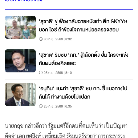
'สุชาติ' ขู่ ฟ้องกลับฉายหนังเก่า ตึก SKYY9
บอก ไอซ์ ถ้าข้องใจถามหน่วยตรวจสอบ
30 ก.ย. 2568 | 3:32
‘สุชาติ’ รับซบ ‘ภท.’ สู้เลือกตั้ง ฮึ่ม ใครจะแข่ง
กับผมต้องคิดเยอะ
25 ก.ย. 2568 | 8:10
‘อนุทิน’ แบะท่า ‘สุชาติ’ ซบ ภท. ชี้ แนวทางไป
กันได้ ทำงานด้วยไม่แปลก
25 ก.ย. 2568 | 6:35
นายกฤช กล่าวอีกว่า รัฐมนตรีอีกคนที่ตนเห็นว่าเป็นปัญหา
คือจ่าเอก ยศสิงห์ เหลี่ยมเลิศ รัฐมนตรีช่วยว่าการกระทรวง