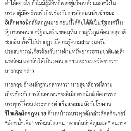
ทำได้อย่างไร ถ้าไม่มีผู้มีอิทธิพลอยู่เบื้องหลัง และหนึ่งใน
บรรดาผู้มีอิทธิพลที่เกี่ยวข้องกับ
การลักลอบนำเข้าขยะ
อิเล็กทรอนิกส์
ผิดกฎหมาย ตอนนี้ได้ดิบได้ดีเป็นรัฐมนตรีใน
รัฐบาลของนายกรัฐมนตรี นายอนุทิน ชาญวีรกูล คือนายสุชาติ
ชมกลิ่น ทั้งที่ไม่ปรากฏว่ามีความรู้ความสามารถหรือ
ประสบการณ์เกี่ยวข้องกับงานด้านทรัพยากรธรรมชาติและสิ่ง
แวดล้อม แต่กลับได้เป็นรองนายกฯ และ รมว.ทรัพยากรฯ"
นายกฤช กล่าว
นายกฤช อ้างหลักฐานกล่าวหาว่า นายสุชาติอาจมีความ
เกี่ยวข้องกับการลักลอบขนขยะอิเล็กทรอนิกส์ คือภาพรถ
บรรทุกที่วิ่งขนส่งระหว่าง
ท่าเรือแหลมฉบัง
กับ
โรงงาน
รีไซเคิลผิดกฎหมาย
ด้านหน้ารถบรรทุกดังกล่าวติดสติกเกอร์
“มังกรน้ำเค็ม” พร้อมสโลแกน “พวกกันสำคัญเสมอ” คนภาค