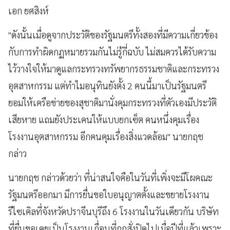
เอก ยศสิงห์
"ดังนั้นเมื่อดูจากประวัติของรัฐมนตรีทั้งสองที่มีความเกี่ยวข้อง
กับการทำผิดกฏหมายรวมกันไม่รู้กี่ฉบับ ไม่สมควรได้รับความ
ไว้วางใจให้มาดูแลกระทรวงทรัพยากรธรรมชาติและกระทรวง
อุตสาหกรรม แต่ทำไมอนุทินยังตั้ง 2 คนนี้มาเป็นรัฐมนตรี
ยอมให้เครือข่ายของสุชาติมานั่งคุมกระทรวงที่ตัวเองมีประวัติ
เสียหาย แถมยังประเคนให้แบบยกเซ็ต คนหนึ่งคุมเรื่อง
โรงงานอุตสาหกรรม อีกคนคุมเรื่องสิ่งแวดล้อม" นายกฤช
กล่าว
นายกฤช กล่าวด้วยว่า ที่น่าสนใจคือในวันที่เพิ่งจะมีโผคณะ
รัฐมนตรีออกมา มีการยื่นขอใบอนุญาตตั้งและขยายโรงงาน
รีไซเคิลที่จังหวัดปราจีนบุรีถึง 6 โรงงานในวันเดียวกัน บริษัท
ที่ยื่นขอเคยเป็นโรงงานเถื่อนที่ถูกสั่งปิดไปเมื่อปีที่แล้วเพราะ