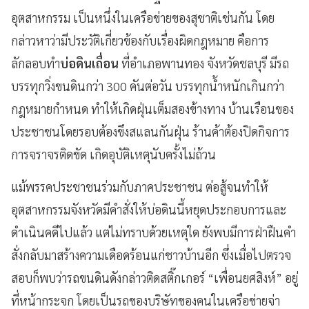
อุตสาหกรรม เป็นหนึ่งในเครือข่ายของสุชาติเช่นกัน โดย
กล่าวหาว่ามีประวัติเกี่ยวข้องกับเรื่องผิดกฎหมาย คือการ
ลักลอบทำ
บ่อดินเถื่อน
ที่อำเภอพานทอง จังหวัดชลบุรี มีรถ
บรรทุกวิ่งขนดินกว่า 300 คันต่อวัน บรรทุกน้ำหนักเกินกว่า
กฎหมายกำหนด ทำให้เกิดฝุ่นเต็มสองข้างทาง บ้านเรือนของ
ประชาชนโดยรอบต้องขึงสแลนกันฝุ่น ร้านค้าต้องปิดกิจการ
การจราจรติดขัด เกิดอุบัติเหตุนับครั้งไม่ถ้วน
แม้พรรคประชาชนร่วมกับภาคประชาชน ต่อสู้จนทำให้
อุตสาหกรรมจังหวัดมีคำสั่งให้บ่อดินนี้หยุดประกอบการและ
ดำเนินคดีไปแล้ว แต่ไม่ทราบด้วยเหตุใด ยังพบมีการฝ่าฝืนคำ
สั่งกลับมาสร้างความเดือดร้อนแก่ชาวบ้านอีก ซึ่งเมื่อไปตรวจ
สอบก็พบว่ารถขนดินดังกล่าวติดสติ๊กเกอร์ “เพื่อนยศสิงห์” อยู่
ที่หน้ากระจก โดยเป็นรถของบริษัทของคนในเครือข่ายจ่า