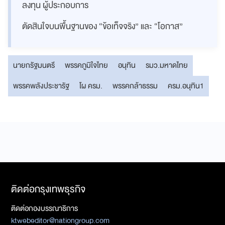
ลงทุน ผู้ประกอบการ
ตัดสินใจบนพื้นฐานของ “ข้อเท็จจริง” และ “โอกาส”
นายกรัฐมนตรี
พรรคภูมิใจไทย
อนุทิน
รมว.มหาดไทย
พรรคพลังประชารัฐ
โผ ครม.
พรรคกล้าธรรม
ครม.อนุทิน1
ติดต่อกรุงเทพธุรกิจ
ติดต่อกองบรรณาธิการ
ktwebeditor@nationgroup.com