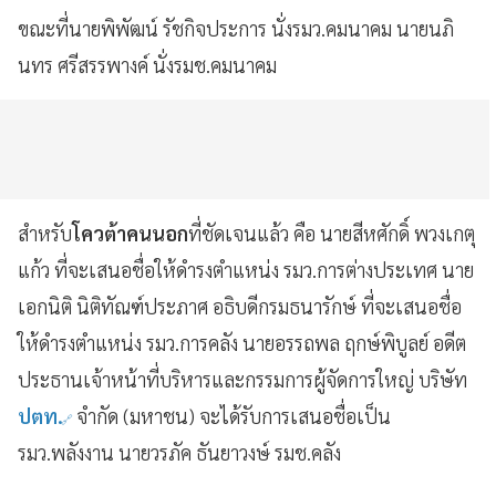
ขณะที่นายพิพัฒน์ รัชกิจประการ นั่งรมว.คมนาคม นายนภิ
นทร ศรีสรรพางค์ นั่งรมช.คมนาคม
สำหรับ
โควต้าคนนอก
ที่ชัดเจนแล้ว คือ นายสีหศักดิ์ พวงเกตุ
แก้ว ที่จะเสนอชื่อให้ดำรงตำแหน่ง รมว.การต่างประเทศ นาย
เอกนิติ นิติทัณฑ์ประภาศ อธิบดีกรมธนารักษ์ ที่จะเสนอชื่อ
ให้ดำรงตำแหน่ง รมว.การคลัง นายอรรถพล ฤกษ์พิบูลย์ อดีต
ประธานเจ้าหน้าที่บริหารและกรรมการผู้จัดการใหญ่ บริษัท
ปตท.
จำกัด (มหาชน) จะได้รับการเสนอชื่อเป็น
รมว.พลังงาน นายวรภัค ธันยาวงษ์ รมช.คลัง