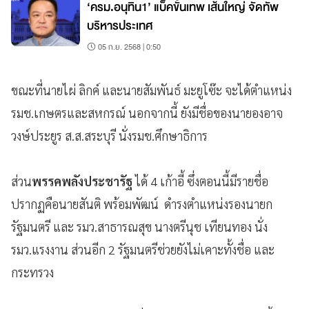
‘ครม.อนุทิน1’ แบ็คขั้นเทพ เส้นใหญ่ จัดทัพ
บริหารประเทศ
05 ก.ย. 2568 | 0:50
ขณะที่นายไผ่ ลิกค์ และนายสัมพันธ์ มะยูโซ๊ะ จะได้ตำแหน่ง
รมช.เกษตรและสหกรณ์ นอกจากนี้ ยังมีชื่อของนายองอาจ
วงษ์ประยูร​ ส.ส.สระบุรี​ นั่งรมช.ศึกษาธิการ
ส่วน
พรรคพลังประชารัฐ
​ ได้​ 4 เก้าอี้​ ซึ่งตอนนี้มีรายชื่อ
ปรากฏคือนายสันติ​ พร้อมพัฒน์ ดำรงตำแหน่งรองนายก
รัฐมนตรี และ รมว.สาธารณสุข​ นางตรีนุช เทียนทอง นั่ง
รมว.แรงงาน ส่วนอีก 2 รัฐมนตรีช่วยยังไม่เคาะทั้งชื่อ และ
กระทรวง