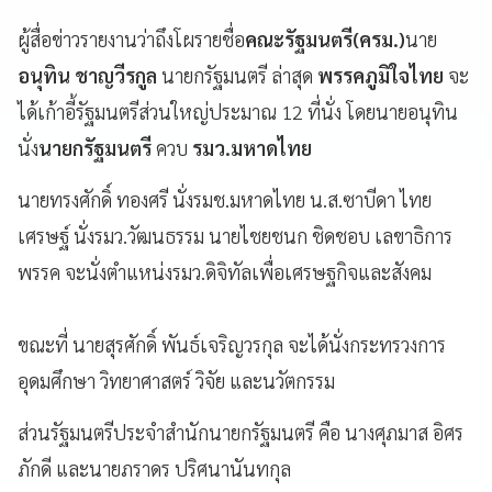
ผู้สื่อข่าวรายงานว่าถึงโผรายชื่อ
คณะรัฐมนตรี(ครม.)
นาย
อนุทิน ชาญวีรกูล
นายกรัฐมนตรี ล่าสุด
พรรคภูมิใจไทย
จะ
ได้เก้าอี้รัฐมนตรีส่วนใหญ่ประมาณ 12 ที่นั่ง โดยนายอนุทิน
นั่ง
นายกรัฐมนตรี
ควบ
รมว.มหาดไทย
นายทรงศักดิ์ ทองศรี นั่งรมช.มหาดไทย น.ส.ซาบีดา ไทย
เศรษฐ์ นั่งรมว.วัฒนธรรม นายไชยชนก ชิดชอบ เลขาธิการ
พรรค จะนั่งตำแหน่งรมว.ดิจิทัลเพื่อเศรษฐกิจและสังคม
ขณะที่ นายสุรศักดิ์ พันธ์เจริญวรกุล จะได้นั่งกระทรวงการ
อุดมศึกษา วิทยาศาสตร์ วิจัย และนวัตกรรม
ส่วนรัฐมนตรีประจำสำนักนายกรัฐมนตรี คือ นางศุภมาส อิศร
ภักดี และนายภราดร ปริศนานันทกุล