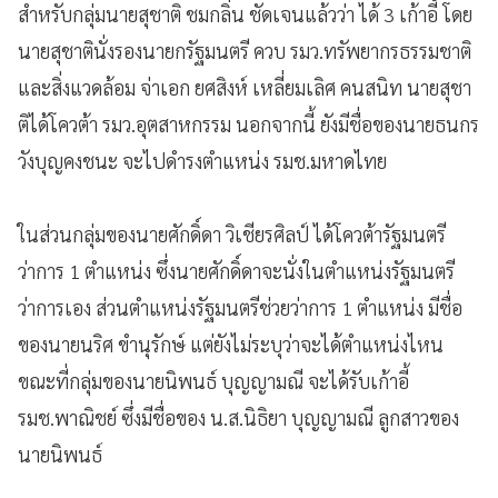
สำหรับกลุ่มนายสุชาติ​ ชมกลิ่น​ ชัดเจนแล้วว่า ได้ 3 เก้าอี้ โดย
นายสุชาตินั่งรองนายกรัฐมนตรี ควบ รมว.ทรัพยากรธรรมชาติ
และสิ่งแวดล้อม​ จ่าเอก ยศสิงห์ เหลี่ยมเลิศ คนสนิท นายสุชา
ติได้โควต้า รมว.อุตสาหกรรม​ นอกจากนี้ ยังมีชื่อของนายธนกร
วังบุญคงชนะ จะไปดำรงตำแหน่ง รมช.มหาดไทย
ในส่วนกลุ่มของนายศักดิ์ดา วิเชียรศิลป์ ได้โควต้ารัฐมนตรี
ว่าการ 1 ตำแหน่ง ซึ่งนายศักดิ์ดาจะนั่งในตำแหน่งรัฐมนตรี
ว่าการเอง ส่วนตำแหน่งรัฐมนตรีช่วยว่าการ 1 ตำแหน่ง มีชื่อ
ของนายนริศ ขำนุรักษ์ แต่ยังไม่ระบุว่าจะได้ตำแหน่งไหน
ขณะที่กลุ่มของนายนิพนธ์ บุญญามณี จะได้รับเก้าอี้
รมช.พาณิชย์ ซึ่งมีชื่อของ น.ส.นิธิยา บุญญามณี ลูกสาวของ
นายนิพนธ์