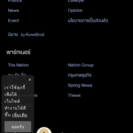
Politics
Lifestyle
News
Opinion
Event
นโยบายการเป็นส่วนตัว
นิยาย
by KaweBook
พาร์ทเนอร์
The Nation
Nation Group
คม ชัด ลึก
กรุงเทพธุรกิจ
×
Nation
Spring News
เราใช้คุกกี้
เพื่อให้
Thainewsonline
Tnews
เว็บไซต์
ฐานเศรษฐกิจ
ทำงานได้ดี
ขึ้น
เพิ่มเติม
ยอมรับ