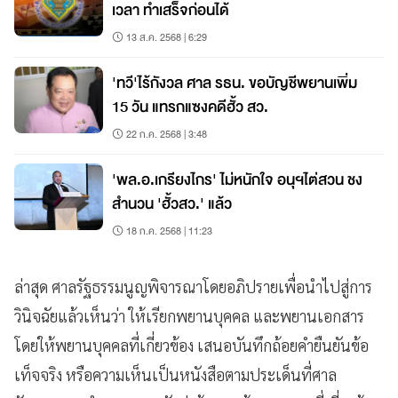
เวลา ทำเสร็จก่อนได้
13 ส.ค. 2568 | 6:29
'ทวี'ไร้กังวล ศาล รธน. ขอบัญชีพยานเพิ่ม
15 วัน แทรกแซงคดีฮั้ว สว.
22 ก.ค. 2568 | 3:48
'พล.อ.เกรียงไกร' ไม่หนักใจ อนุฯไต่สวน ชง
สำนวน 'ฮั้วสว.' แล้ว
18 ก.ค. 2568 | 11:23
ล่าสุด ศาลรัฐธรรมนูญพิจารณาโดยอภิปรายเพื่อนำไปสู่การ
วินิจฉัยแล้วเห็นว่า ให้เรียกพยานบุคคล และพยานเอกสาร
โดยให้พยานบุคคลที่เกี่ยวข้อง เสนอบันทึกถ้อยคำยืนยันข้อ
เท็จจริง หรือความเห็นเป็นหนังสือตามประเด็นที่ศาล