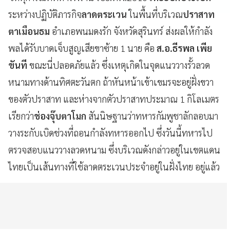
ระหว่างปฏิบัติภารกิจ
ลาดตระเวน
ในพื้นที่บริเวณ
ปราสาท
ตาเมือนธม
อำเภอพนมดงรัก จังหวัดสุรินทร์ ส่งผลให้กำลัง
พลได้รับบาดเจ็บสูญเสียขาซ้าย 1 นาย คือ
ส.อ.ธีรพล เพีย
ขันที
ขณะนี่ปลอดภัยแล้ว ซึ่งเหตุเกิดในจุดแนววางรั้วลวด
หนามทางด้านทิศตะวันตก ถ้าหันหน้าเข้าเขมรจะอยู่ฝั่งขวา
ของตัวปราสาท และห่างจากตัวปราสาทประมาณ 1 กิโลเมตร
เรียกว่า
ช่องจุ๊บตาโมก
สันนิษฐานว่าทหารกัมพูชาลักลอบมา
วางระกับเบิดช่วงที่ถอนกำลังทหารออกไป ซึ่งวันนี้ทหารไป
ตรวจสอบแนววางลวดหนาม ซึ่งบริเวณดังกล่าวอยู่ในเขตแดน
ไทยเป็นเส้นทางที่ใช้ลาดตระเวนประจำอยู่ในฝั่งไทย อยู่แล้ว