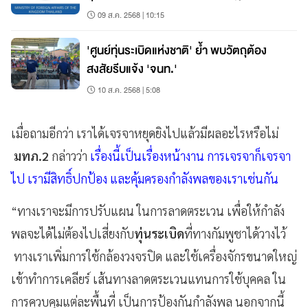
ระหว่างประเทศ
09 ส.ค. 2568 | 10:15
'ศูนย์ทุ่นระเบิดแห่งชาติ' ย้ำ พบวัตถุต้อง
สงสัยรีบแจ้ง 'จนท.'
10 ส.ค. 2568 | 5:08
เมื่อถามอีกว่า เราได้เจรจาหยุดยิงไปแล้วมีผลอะไรหรือไม่
มทภ.2
กล่าวว่า
เรื่องนี้เป็นเรื่องหน้างาน การเจรจาก็เจรจา
ไป เรามีสิทธิ์ปกป้อง และคุ้มครองกำลังพลของเราเช่นกัน
“ทางเราจะมีการปรับแผน ในการลาดตระเวน เพื่อให้กำลัง
พลจะได้ไม่ต้องไปเสี่ยงกับ
ทุ่นระเบิด
ที่ทางกัมพูชาได้วางไว้
ทางเราเพิ่มการใช้กล้องวงจรปิด และใช้เครื่องจักรขนาดใหญ่
เข้าทำการเคลียร์ เส้นทางลาดตระเวนแทนการใช้บุคคล ใน
การควบคุมแต่ละพื้นที่ เป็นการป้องกันกำลังพล นอกจากนี้