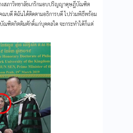
ที่ทางสภาวิทยาลัยเกริกมอบปริญญาดุษฎีบัณฑิต
คณบดี ดิฉันได้ติดตามอธิการบดี ไปร่วมพิธีพร้อม
ณฑิตกิตติมศักดิ์แก่บุคคลใด จะกระทำได้ก็แต่