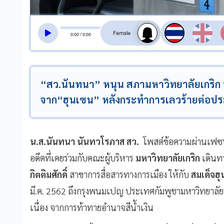
สลับเสียงอ่าน
0
:
00
/
0
:
00
“สว.นันทนา” หนุน สภามหาวิทยาลัยเกริก 
จาก“ฮุนเซน” หลังกระทำการเลวร้ายต่อป
น.ส.นันทนา นันทวโรภาส สว.
โพสต์ข้อความผ่านเฟซบุ
อดีตที่เคยร่วมกับคณะผู้บริหาร
มหาวิทยาลัยเกริก
เดินท
กิตติมศักดิ์
สาขาการสื่อสารทางการเมือง ให้กับ
สมเด็จฮุ
มี.ค. 2562 ถึงกรุงพนมเปญ ประเทศกัมพูชามหาวิทยาลัยเกร
เนื่อง จากการท้าทายอำนาจสีน้ำเงิน