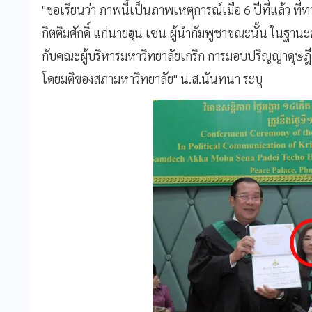
"ขอเรียนว่า ภาพนี้เป็นภาพเหตุการณ์เมื่อ 6 ปีที่แล้ว 
กิตติมศักดิ์ แก่นายฮุน เซน ผู้นำกัมพูชาขณะนั้น ในฐานะ
กับคณะผู้บริหารมหาวิทยาลัยเกริก การมอบปริญญาดุษฎีบั
โดยมติของสภามหาวิทยาลัย" น.ส.นันทนา ระบุ