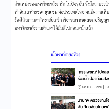
ตำแหน่งของมหาวิทยาลัยเกริก ในปัจจุบัน จึงมีสถานะเ
ทำอันเลวร้ายของ
ฮุนเซน
ต่อประเทศไทย ตนมีความเห็นเ
ร้องให้สภามหาวิทยาลัยเกริก พิจารณา
ถอดถอนปริญญากิ
มหาวิทยาลัยรามคำแหงได้มีมติไปก่อนหน้าแล้ว
เนื้อหาที่เกี่ยวข้อง
'สรรเพชญ' ไปคลองอ
ร่องน้ำ ป้องท่วมส
08 ส.ค. 2569 | 10
นายกฯ ตรวจงานโ
ดัน 'ไทยช่วยไทยพล