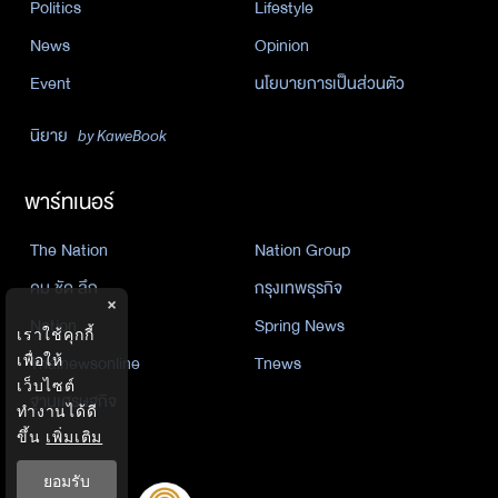
Politics
Lifestyle
News
Opinion
Event
นโยบายการเป็นส่วนตัว
นิยาย
by KaweBook
พาร์ทเนอร์
The Nation
Nation Group
คม ชัด ลึก
กรุงเทพธุรกิจ
×
Nation
Spring News
เราใช้คุกกี้
Thainewsonline
Tnews
เพื่อให้
เว็บไซต์
ฐานเศรษฐกิจ
ทำงานได้ดี
ขึ้น
เพิ่มเติม
ยอมรับ