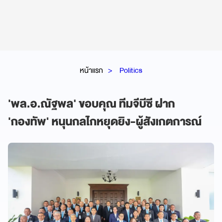
หน้าแรก
Politics
'พล.อ.ณัฐพล' ขอบคุณ ทีมจีบีซี ฝาก
'กองทัพ' หนุนกลไกหยุดยิง-ผู้สังเกตการณ์