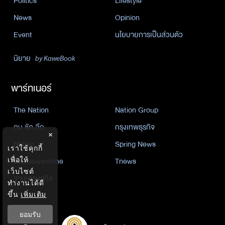
Politics
Lifestyle
News
Opinion
Event
นโยบายการเป็นส่วนตัว
นิยาย
by KaweBook
พาร์ทเนอร์
The Nation
Nation Group
คม ชัด ลึก
กรุงเทพธุรกิจ
×
Nation
Spring News
เราใช้คุกกี้
เพื่อให้
Thainewsonline
Tnews
เว็บไซต์
ฐานเศรษฐกิจ
ทำงานได้ดี
ขึ้น
เพิ่มเติม
ยอมรับ