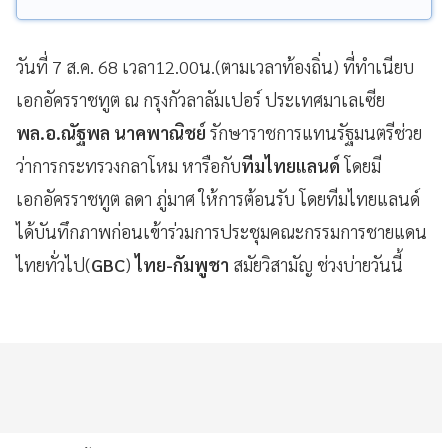
วันที่ 7 ส.ค. 68 เวลา12.00น.(ตามเวลาท้องถิ่น) ที่ทำเนียบ
เอกอัครราชทูต ณ กรุงกัวลาลัมเปอร์ ประเทศมาเลเซีย
พล.อ.ณัฐพล นาคพาณิชย์
รักษาราชการแทนรัฐมนตรีช่วย
ว่าการกระทรวงกลาโหม หารือกับ
ทีมไทยแลนด์
โดยมี
เอกอัครราชทูต ลดา ภู่มาศ ให้การต้อนรับ โดยทีมไทยแลนด์
ได้บันทึกภาพก่อนเข้าร่วมการประชุมคณะกรรมการชายแดน
ไทยทั่วไป(
GBC
)
ไทย-กัมพูชา
สมัยวิสามัญ ช่วงบ่ายวันนี้