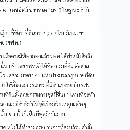
ระโดง
” เริ่มขึ้นแล้วตั้งแต่ 2 ส.ค.2568 ที่ผ่านมา
ควง “
เดชอิศม์ ขาวทอง
” มท.3 ในฐานะกำกับ
ีกา ชี้ชัดว่า
ที่ดิน
กว่า 5,083 ไร่บริเวณ
เขา
ทย (
รฟท.
)
่า เมื่อศาลมีพิพากษาแล้ว รฟท.ได้ทำหนังสือถึง
ั้น เพิกเฉย รฟท.จึงได้ฟ้องกรมที่ดิน ต่อศาล
โฉนดตาม มาตรา 61 แห่งประมวลกฎหมายที่ดิน
งว่า ให้ตั้งคณะกรรมการ ที่มีอำนาจร่วมกับ รฟท.
รมที่ดินตั้งคณะกรรมการชุดนี้ขึ้นมา แทนที่จะทำ
ละมีคำสั่งว่าให้ยุติเรื่องด้วยเหตุผลต่างๆ
้น จากนั้นก็เป็นที่พูดถึงกันมาก
รรค 2 ไม่ได้ทำตามกระบวนการที่ครบถ้วน คำสั่ง