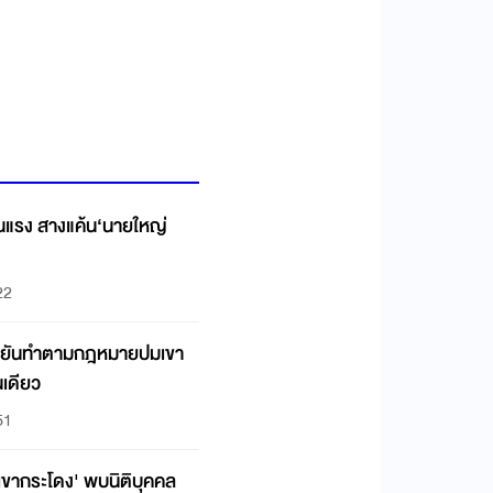
ดินแรง สางแค้น‘นายใหญ่
22
้ง ยันทำตามกฎหมายปมเขา
เดียว
51
'เขากระโดง' พบนิติบุคคล