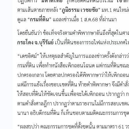
ปฏิบัติการ “
มหาดไทย
” รุกคืบยึดคืนที่ดินบริเวณ “
เขาก
ตามเส้นตายภายหลัง “
ภูมิธรรม เวชยชัย
” มท.1 คนใหม่
ดูแล “
กรมที่ดิน
” แถลงข่าวเมื่อ 1 ส.ค.68 ที่ผ่านมา
โดยยืนยันว่า ข้อเท็จจริงตามคำพิพากษาอันถึงที่สุดในศาลฎ
กระโดง จ.บุรีรัมย์
เป็นที่ดินของการรถไฟแห่งประเทศไ
“เดชอิศม์” ให้เหตุผลสำคัญในการแถลงข่าวครั้งดังกล่าวว
กรมที่ดิน เพื่อทำหนังสือเพิกถอนโฉนด แต่กรมที่ดินขณะน
ปกครองกลาง โดยศาลปกครองได้พิพากษาว่าให้เพิกถอน
แต่มีการแย้งเรื่องขอบเขตที่ดิน ท้ายคำพิพากษา จึงมีคำสั่
ให้สอบที่ดินให้ชัดเจนขึ้นเพื่อจะได้เพิกถอน ปรากฏว่า ก
ตามคำสั่งศาลฎีกา ปรากฏว่าตามรายงานไม่มีการสอบเขตเลย แ
นานา อธิบดีกรมที่ดิน ก็เห็นชอบตามมติคณะกรรมการชุดนั
“ผลสรุปว่า คณะกรรมการชุดที่ตั้งชุดนั้น ตามมาตรา 61 ว