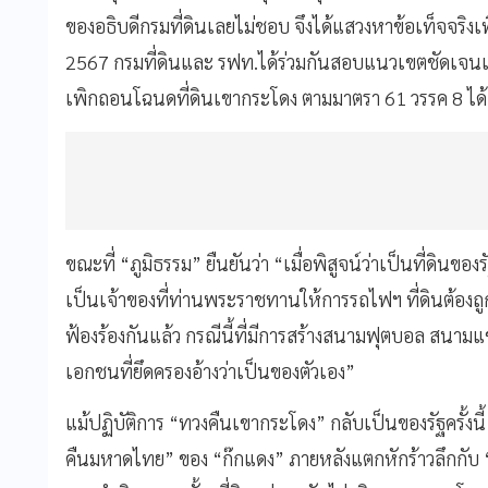
ของอธิบดีกรมที่ดินเลยไม่ชอบ จึงได้แสวงหาข้อเท็จจริงเพิ
2567 กรมที่ดินและ รฟท.ได้ร่วมกันสอบแนวเขตชัดเจนแล้ว 
เพิกถอนโฉนดที่ดินเขากระโดง ตามมาตรา 61 วรรค 8 ได้
ขณะที่ “ภูมิธรรม” ยืนยันว่า “เมื่อพิสูจน์ว่าเป็นที่ดิน
เป็นเจ้าของที่ท่านพระราชทานให้การรถไฟฯ ที่ดินต้องถูก
ฟ้องร้องกันแล้ว กรณีนี้ที่มีการสร้างสนามฟุตบอล สนามแข
เอกชนที่ยึดครองอ้างว่าเป็นของตัวเอง”
แม้ปฏิบัติการ “ทวงคืนเขากระโดง” กลับเป็นของรัฐครั้งนี้
คืนมหาดไทย” ของ “ก๊กแดง” ภายหลังแตกหักร้าวลึกกับ “