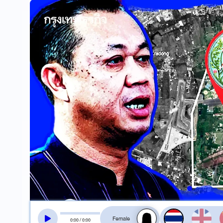
สลับเสียงอ่าน
0
:
00
/
0
:
00