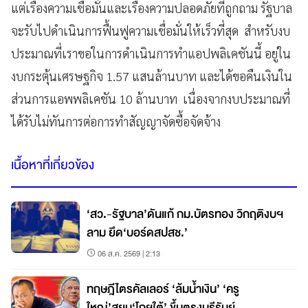
แต่เรื่องความเชื่อมั่นและเรื่องความปลอดภัยที่ถูกถาม รัฐบาล
จะรับไปดำเนินการฟื้นฟูความเชื่อมั่นให้เร็วที่สุด สำหรับงบ
ประมาณที่เราขอในการดำเนินการทำแอปพลิเคชันนี้ อยู่ใน
งบกระตุ้นเศรษฐกิจ 1.57 แสนล้านบาท และได้ขอคืนเงินใน
ส่วนการแอพพลิเคชัน 10 ล้านบาท เนื่องจากงบประมาณที่
ได้รับไม่ทันการต่อการทำสัญญาจัดซื้อจัดจ้าง
เนื้อหาที่เกี่ยวข้อง
‘สว.-รัฐบาล’ดันแก้ กม.บัตรทอง วิกฤติงบฯ
ลาม ยึด‘บอร์ดสปสช.’
06 ส.ค. 2569 | 2:13
ทฤษฎีไตรคัลเลอร์ ‘ล้มน้ำเงิน’ ‘ครู
ใหญ่’สยบ‘โกฯใต้’ ขึ้นตรงบุรีรัมย์