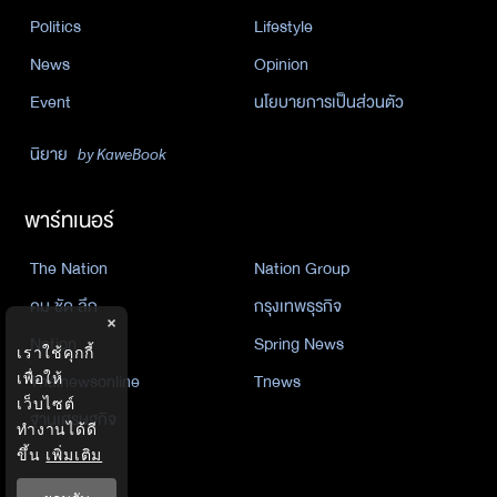
Politics
Lifestyle
News
Opinion
Event
นโยบายการเป็นส่วนตัว
นิยาย
by KaweBook
พาร์ทเนอร์
The Nation
Nation Group
คม ชัด ลึก
กรุงเทพธุรกิจ
×
Nation
Spring News
เราใช้คุกกี้
Thainewsonline
Tnews
เพื่อให้
เว็บไซต์
ฐานเศรษฐกิจ
ทำงานได้ดี
ขึ้น
เพิ่มเติม