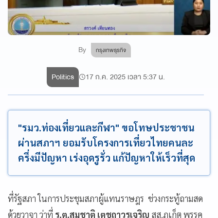
By
กรุงเทพธุรกิจ
Politics
17 ก.ค. 2025 เวลา 5:37 น.
"รมว.ท่องเที่ยวและกีฬา" ขอโทษประชาชน
ผ่านสภาฯ ยอมรับโครงการเที่ยวไทยคนละ
ครึ่งมีปัญหา เร่งอุดรูรั่ว แก้ปัญหาให้เร็วที่สุด
ที่รัฐสภา ในการประชุมสภาผู้แทนราษฎร ช่วงกระทู้ถามสด
ด้วยวาจา ว่าที่
ร.ต.สมชาติ เตชถาวรเจริญ
สส.ภูเก็ต พรรค