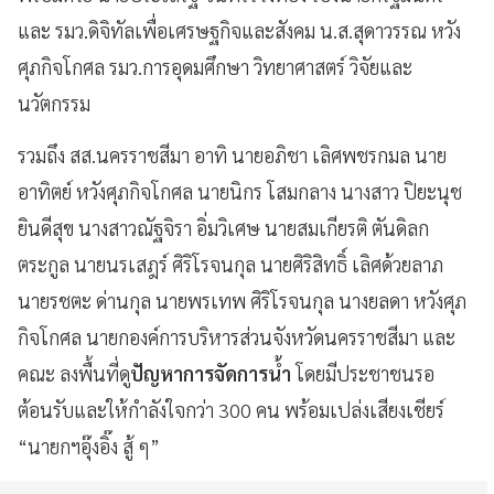
และ รมว.ดิจิทัลเพื่อเศรษฐกิจและสังคม น.ส.สุดาวรรณ หวัง
ศุภกิจโกศล รมว.การอุดมศึกษา วิทยาศาสตร์ วิจัยและ
นวัตกรรม
รวมถึง สส.นครราชสีมา อาทิ นายอภิชา เลิศพชรกมล นาย
อาทิตย์ หวังศุภกิจโกศล นายนิกร โสมกลาง นางสาว ปิยะนุช
ยินดีสุข นางสาวณัฐจิรา อิ่มวิเศษ นายสมเกียรติ ตันดิลก
ตระกูล นายนรเสฎร์ ศิริโรจนกุล นายศิริสิทธิ์ เลิศด้วยลาภ
นายรชตะ ด่านกุล นายพรเทพ ศิริโรจนกุล นางยลดา หวังศุภ
กิจโกศล นายกองค์การบริหารส่วนจังหวัดนครราชสีมา และ
คณะ ลงพื้นที่ดู
ปัญหาการจัดการน้ำ
โดยมีประชาชนรอ
ต้อนรับและให้กำลังใจกว่า 300 คน พร้อมเปล่งเสียงเชียร์
“นายกฯอุ๊งอิ๊ง สู้ ๆ”