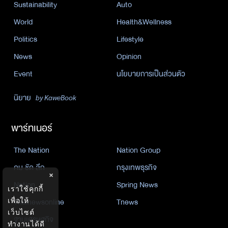
Sustainability
Auto
World
Health&Wellness
Politics
Lifestyle
News
Opinion
Event
นโยบายการเป็นส่วนตัว
นิยาย
by KaweBook
พาร์ทเนอร์
The Nation
Nation Group
คม ชัด ลึก
กรุงเทพธุรกิจ
×
Nation
Spring News
เราใช้คุกกี้
เพื่อให้
Thainewsonline
Tnews
เว็บไซต์
ฐานเศรษฐกิจ
ทำงานได้ดี