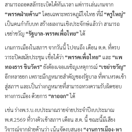
สามารถถอดสลักระเบิดได้ทันเวลา แต่การเล่นเกมจาก
“พรรคฝ่ายค้าน”
โดยเฉพาะพรรคภูมิใจไทย ที่มี
“ครูใหญ่”
เป็นคนกำกับบท สร้างผลงานเชิงประจักษ์แล้วว่า สามารถ
เขย่าขวัญ
“รัฐบาล-พรรคเพื่อไทย”
ได้
เกมการเมืองในสภาฯ จากวันนี้ ไปจนถึง เดือน ต.ค. ที่ครบ
วาระปิดสมัยประชุม เชื่อได้ว่า
“พรรคเพื่อไทย”
และ
“แพ
ทองธาร ชินวัตร”
ยังต้องเจอเผชิญเหตุการณ์
“เขย่าขวัญ”
อีกหลายยก เพราะมีกฎหมายสำคัญของรัฐบาล ที่พาเหรดเข้า
สู่สภาฯ และเป็นร่างกฎหมายที่สามารถทวงความรับผิดชอบ
ทางการเมือง ด้วยการ
“ลาออก”
ได้
เช่น ร่างพ.ร.บ.งบประมาณรายจ่ายประจำปีงบประมาณ
พ.ศ.2569 ที่วางคิวเข้าสภาฯ เดือน ส.ค. นี้ ขณะนี้มีเสียง
วิจารณ์จากฝ่ายค้านว่า เน้นจัดงบสนอง
“งานการเมือง-หา