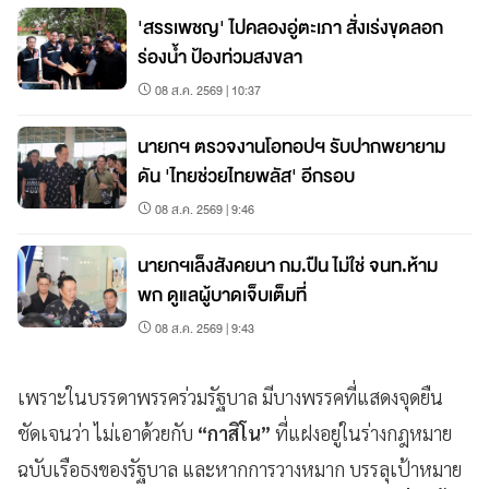
'สรรเพชญ' ไปคลองอู่ตะเภา สั่งเร่งขุดลอก
ร่องน้ำ ป้องท่วมสงขลา
08 ส.ค. 2569 | 10:37
นายกฯ ตรวจงานโอทอปฯ รับปากพยายาม
ดัน 'ไทยช่วยไทยพลัส' อีกรอบ
08 ส.ค. 2569 | 9:46
นายกฯเล็งสังคยนา กม.ปืน ไม่ใช่ จนท.ห้าม
พก ดูแลผู้บาดเจ็บเต็มที่
08 ส.ค. 2569 | 9:43
เพราะในบรรดาพรรคร่วมรัฐบาล มีบางพรรคที่แสดงจุดยืน
ชัดเจนว่า ไม่เอาด้วยกับ
“กาสิโน”
ที่แฝงอยู่ในร่างกฎหมาย
ฉบับเรือธงของรัฐบาล และหากการวางหมาก บรรลุเป้าหมาย