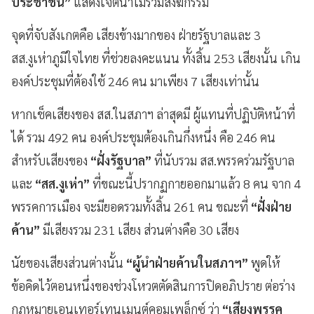
ประชาชน”
แสดงเจตนาไม่ร่วมสังฆกรรม
จุดที่จับสังเกตคือ เสียงข้างมากของ ฝ่ายรัฐบาลและ 3
สส.งูเห่าภูมิใจไทย ที่ช่วยลงคะแนน ทั้งสิ้น 253 เสียงนั้น เกิน
องค์ประชุมที่ต้องใช้ 246 คน มาเพียง 7 เสียงเท่านั้น
หากเช็คเสียงของ สส.ในสภาฯ ล่าสุดมี ผู้แทนที่ปฏิบัติหน้าที่
ได้ รวม 492 คน องค์ประชุมต้องเกินกึ่งหนึ่ง คือ 246 คน
สำหรับเสียงของ
“ฝั่งรัฐบาล”
ที่นับรวม สส.พรรคร่วมรัฐบาล
และ
“สส.งูเห่า”
ที่ขณะนี้ปรากฏกายออกมาแล้ว 8 คน จาก 4
พรรคการเมือง จะมียอดรวมทั้งสิ้น 261 คน ขณะที่
“ฝั่งฝ่าย
ค้าน”
มีเสียงรวม 231 เสียง ส่วนต่างคือ 30 เสียง
นัยของเสียงส่วนต่างนั้น
“ผู้นำฝ่ายค้านในสภาฯ”
พูดให้
ข้อคิดไว้ตอนหนึ่งของช่วงโหวตตัดสินการปิดอภิปราย ต่อร่าง
กฎหมายเอนเทอร์เทนเมนต์คอมเพล็กซ์ ว่า
“เสียงพรรค