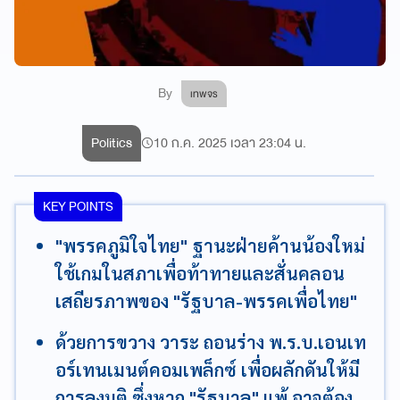
By
เทพจร
Politics
10 ก.ค. 2025 เวลา 23:04 น.
KEY POINTS
"พรรคภูมิใจไทย" ฐานะฝ่ายค้านน้องใหม่
ใช้เกมในสภาเพื่อท้าทายและสั่นคลอน
เสถียรภาพของ "รัฐบาล-พรรคเพื่อไทย"
ด้วยการขวาง วาระ ถอนร่าง พ.ร.บ.เอนเท
อร์เทนเมนต์คอมเพล็กซ์ เพื่อผลักดันให้มี
การลงมติ ซึ่งหาก "รัฐบาล" แพ้ อาจต้อง