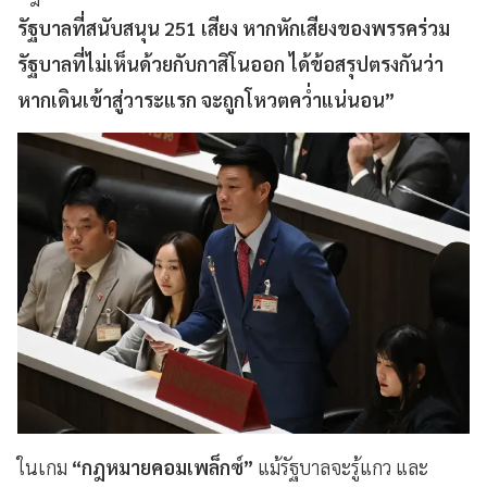
รัฐบาลที่สนับสนุน 251 เสียง หากหักเสียงของพรรคร่วม
รัฐบาลที่ไม่เห็นด้วยกับกาสิโนออก ได้ข้อสรุปตรงกันว่า
หากเดินเข้าสู่วาระแรก จะถูกโหวตคว่ำแน่นอน”
ในเกม
“กฎหมายคอมเพล็กซ์”
แม้รัฐบาลจะรู้แกว และ