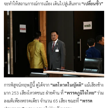
จะทำให้สถานการณ์การเมือง เดินไปสู่เส้นทาง
“เปลี่ยนขั้ว”
การพิสูจน์ทฤษฎีนี้ ดูได้จาก
“ผลโหวตในญัตติ”
แม้เสียงข้าง
มาก 253 เสียงโหวตชนะ ฝ่ายค้าน ที่
“พรรคภูมิใจไทย”
ร่วม
ลงมติเพียงพรรคเดียว จำนวน 65 เสียง ขณะที่
“พรรค