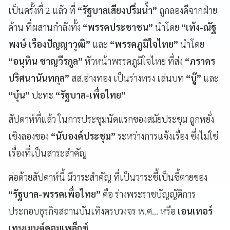
เป็นครั้งที่ 2 แล้ว ที่
“รัฐบาลเสียงปริ่มน้ำ”
ถูกลองดีจากฝ่าย
ค้าน ที่ผสานกำลังทั้ง
“พรรคประชาชน”
นำโดย
“เท้ง-ณัฐ
พงษ์ เรืองปัญญาวุฒิ”
และ
“พรรคภูมิใจไทย”
นำโดย
“อนุทิน ชาญวีรกูล”
หัวหน้าพรรคภูมิใจไทย ที่ส่ง
“ภราดร
ปริศนานันทกุล”
สส.อ่างทอง เป็นร่างทรง เล่นบท
“บู๊”
และ
“บุ๋น”
ปะทะ
“รัฐบาล-เพื่อไทย”
สัปดาห์ที่แล้ว ในการประชุมนัดแรกของสมัยประชุม ถูกหยั่ง
เชิงลองของ
“นับองค์ประชุม”
ระหว่างการแจ้งเรื่อง ซึ่งไม่ใช่
เรื่องที่เป็นสาระสำคัญ
ต่อด้วยสัปดาห์นี้ มีวาระสำคัญ ที่เป็นวาระชี้เป็นชี้ตายของ
“รัฐบาล-พรรคเพื่อไทย”
คือ ร่างพระราชบัญญัติการ
ประกอบธุรกิจสถานบันเทิงครบวงจร พ.ศ… หรือ
เอนเทอร์
เทนเมนต์คอมเพล็กซ์