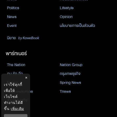
Politics
Lifestyle
News
Opinion
Event
นโยบายการเป็นส่วนตัว
นิยาย
by KaweBook
พาร์ทเนอร์
The Nation
Nation Group
คม ชัด ลึก
กรุงเทพธุรกิจ
×
Nation
Spring News
เราใช้คุกกี้
Thainewsonline
Tnews
เพื่อให้
เว็บไซต์
ฐานเศรษฐกิจ
ทำงานได้ดี
ขึ้น
เพิ่มเติม