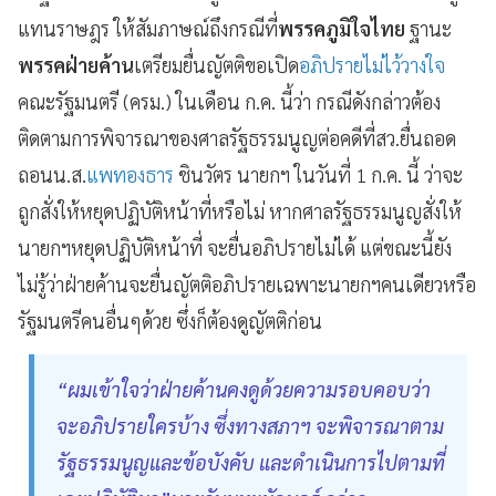
แทนราษฎร ให้สัมภาษณ์ถึงกรณีที่
พรรคภูมิใจไทย
ฐานะ
พรรคฝ่ายค้าน
เตรียมยื่นญัตติขอเปิด
อภิปรายไม่ไว้วางใจ
คณะรัฐมนตรี (ครม.) ในเดือน ก.ค. นี้ว่า กรณีดังกล่าวต้อง
ติดตามการพิจารณาของศาลรัฐธรรมนูญต่อคดีที่สว.ยื่นถอด
ถอนน.ส.
แพทองธาร
ชินวัตร นายกฯ ในวันที่ 1 ก.ค. นี้ ว่าจะ
ถูกสั่งให้หยุดปฏิบัติหน้าที่หรือไม่ หากศาลรัฐธรรมนูญสั่งให้
นายกฯหยุดปฏิบัติหน้าที่ จะยื่นอภิปรายไม่ได้ แต่ขณะนี้ยัง
ไม่รู้ว่าฝ่ายค้านจะยื่นญัตติอภิปรายเฉพาะนายกฯคนเดียวหรือ
รัฐมนตรีคนอื่นๆด้วย ซึ่งก็ต้องดูญัตติก่อน
“ผมเข้าใจว่าฝ่ายค้านคงดูด้วยความรอบคอบว่า
จะอภิปรายใครบ้าง ซึ่งทางสภาฯ จะพิจารณาตาม
รัฐธรรมนูญและข้อบังคับ และดำเนินการไปตามที่