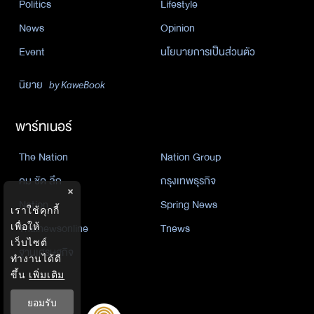
Politics
Lifestyle
News
Opinion
Event
นโยบายการเป็นส่วนตัว
นิยาย
by KaweBook
พาร์ทเนอร์
The Nation
Nation Group
คม ชัด ลึก
กรุงเทพธุรกิจ
×
Nation
Spring News
เราใช้คุกกี้
Thainewsonline
Tnews
เพื่อให้
เว็บไซต์
ฐานเศรษฐกิจ
ทำงานได้ดี
ขึ้น
เพิ่มเติม
ยอมรับ