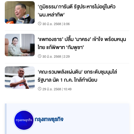
'ภูมิธรรม'การันตี รัฐประหารไม่อยู่ในหัว
'ผบ.เหล่าทัพ'
30 มิ.ย. 2568 | 3:06
‘แพทองธาร’ ปลื้ม ‘มาครง’ เข้าใจ พร้อมหนุน
ไทย แก้พิพาท ‘กัมพูชา’
30 มิ.ย. 2568 | 2:29
'คณะรวมพลังแผ่นดิน' ยกระดับชุมนุมไล่
รัฐบาล นัด 1 ก.ค. ใกล้ทำเนียบ
29 มิ.ย. 2568 | 10:49
กรุงเทพธุรกิจ