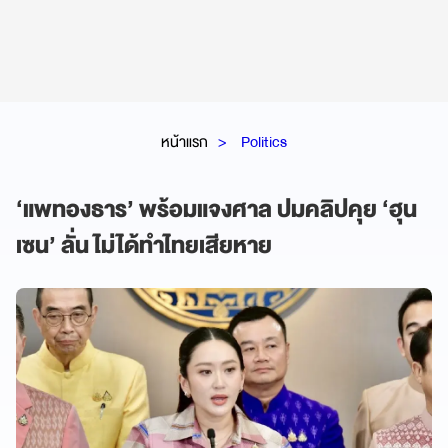
หน้าแรก
Politics
‘แพทองธาร’ พร้อมแจงศาล ปมคลิปคุย ‘ฮุน
เซน’ ลั่น ไม่ได้ทำไทยเสียหาย