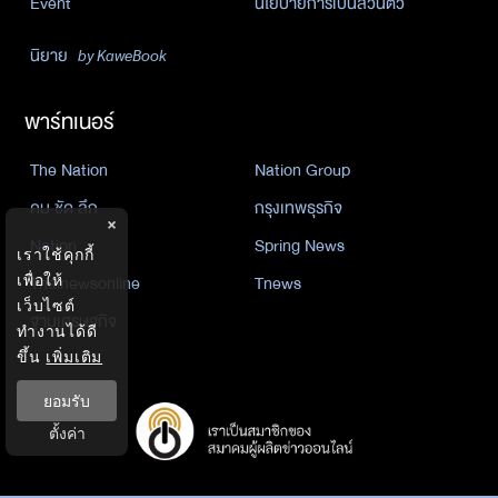
Event
นโยบายการเป็นส่วนตัว
นิยาย
by KaweBook
พาร์ทเนอร์
The Nation
Nation Group
คม ชัด ลึก
กรุงเทพธุรกิจ
×
Nation
Spring News
เราใช้คุกกี้
เพื่อให้
Thainewsonline
Tnews
เว็บไซต์
ฐานเศรษฐกิจ
ทำงานได้ดี
ขึ้น
เพิ่มเติม
ยอมรับ
ตั้งค่า