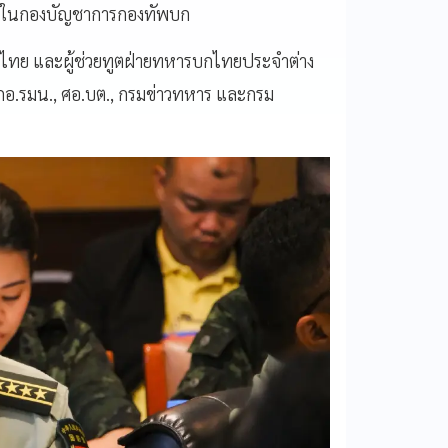
ก ในกองบัญชาการกองทัพบก
ไทย และผู้ช่วยทูตฝ่ายทหารบกไทยประจำต่าง
อ.รมน., ศอ.บต., กรมข่าวทหาร และกรม