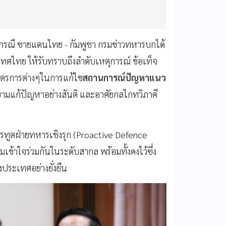
รณี ชายแดนไทย - กัมพูชา กรมข่าวทหารบกได้
ทศไทย ให้รับทราบถึงลำดับเหตุการณ์ ข้อเท็จ
มาตรการต่างๆในการแก้ไข
สถานการณ์ปัญหาแนว
ายามแก้ปัญหาอย่างสันติ และอาศัยกลไกทวิภาคี
ารทูตฝ่ายทหารเชิงรุก (Proactive Defence
เข้าใจร่วมกันในระดับสากล พร้อมทั้งคงไว้ซึ่ง
ประเทศอย่างยั่งยืน