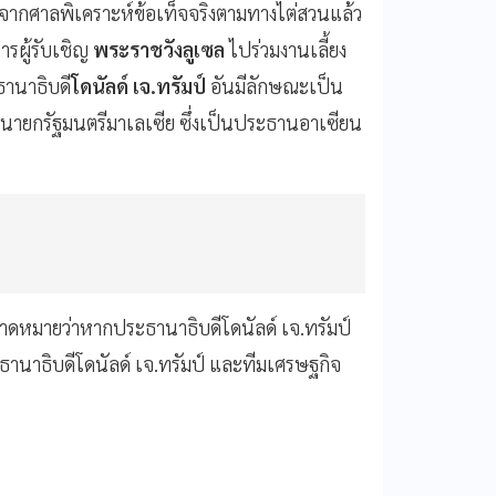
องจากศาลพิเคราะห์ข้อเท็จจริงตามทางไต่สวนแล้ว
ารผู้รับเชิญ
พระราชวังลูเซล
ไปร่วมงานเลี้ยง
ะธานาธิบดี
โดนัลด์ เจ.ทรัมป์
อันมีลักษณะเป็น
งนายกรัฐมนตรีมาเลเซีย ซึ่งเป็นประธานอาเซียน
ต่คาดหมายว่าหากประธานาธิบดีโดนัลด์ เจ.ทรัมป์
านาธิบดีโดนัลด์ เจ.ทรัมป์ และทีมเศรษฐกิจ