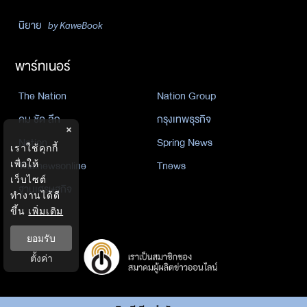
นิยาย
by KaweBook
พาร์ทเนอร์
The Nation
Nation Group
คม ชัด ลึก
กรุงเทพธุรกิจ
×
Nation
Spring News
เราใช้คุกกี้
เพื่อให้
Thainewsonline
Tnews
เว็บไซต์
ฐานเศรษฐกิจ
ทำงานได้ดี
ขึ้น
เพิ่มเติม
ยอมรับ
ตั้งค่า