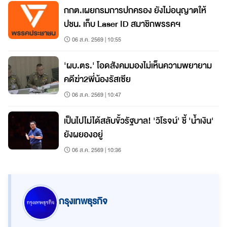
กกต.เผยกรมการปกครอง ยังไม่อนุญาตให้
ปชน. เก็บ Laser ID สมาชิกพรรคฯ
06 ส.ค. 2569 | 10:55
'ผบ.ตร.' โอดสังคมมองไม่เห็นความพยายาม
คดีฆ่า2พี่น้องรัสเซีย
06 ส.ค. 2569 | 10:47
เป็นไปไม่ได้สลับขั้วรัฐบาล! 'วิโรจน์' ชี้ 'น้ำเงิน'
ยังผยองอยู่
06 ส.ค. 2569 | 10:36
กรุงเทพธุรกิจ