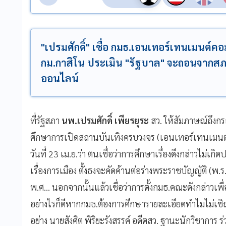
"เปรมศักดิ์" เชื่อ กมธ.เอนเทอร์เทนเมนต์คอม
กม.กาสิโน ประเมิน "รัฐบาล" จะถอนจากสภ
ออนไลน์
ที่รัฐสภา
นพ.เปรมศักดิ์ เพียรยุระ
สว. ให้สัมภาษณ์ถึงกร
ศึกษาการเปิดสถานบันเทิงครบวงจร (เอนเทอร์เทนเมนต์
วันที่ 23 เม.ย.ว่า ตนเชื่อว่าการศึกษาเรื่องดีงกล่าวไม่เก
เรื่องการเมือง ตั้งธงจะคัดค้านต่อร่างพระราชบัญญัติ (
พ.ศ... นอกจากนั้นแล้วเชื่อว่าการตั้งกมธ.คณะดังกล่าวเพ
อย่างไรก็ดีหากกมธ.ต้องการศึกษารายละเอียดทำไมไม่เช
อย่าง นายสังศิต พิริยะรังสรรค์ อดีตสว. ฐานะนักวิชาการ