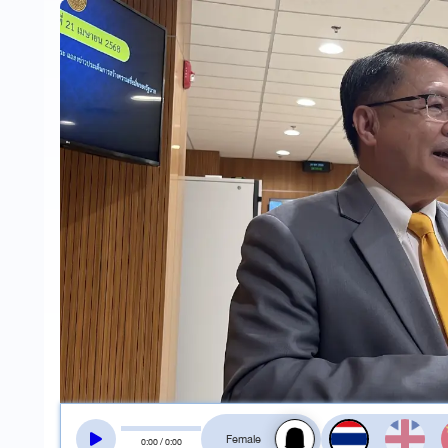
สลับเสียงอ่าน
0
:
00
/
0
:
00