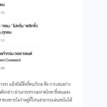
ียน
:15
 ‘ครม.’ ไม่หวั่น ‘พลิกขั้ว
มต.ทุกคน
:13
ฐบาลกำกวม ถอย'แลนด์
hern Connect
:29
จร แล้วยังมีสิ่งที่ตนกังวล คือ การเสนอร่าง
งดังกล่าว ผ่านกระทรวงมหาดไทย ซึ่งตนมอง
หายเพราะไม่ว่าอยู่ที่ไหนสามารถเล่นพนันได้