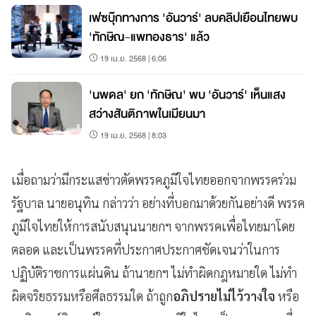
เฟซบุ๊กทางการ 'อันวาร์' ลบคลิปเยือนไทยพบ
'ทักษิณ-แพทองธาร' แล้ว
19 เม.ย. 2568 | 6:06
'นพดล' ยก 'ทักษิณ' พบ 'อันวาร์' เห็นแสง
สว่างสันติภาพในเมียนมา
19 เม.ย. 2568 | 8:03
เมื่อถามว่ามีกระแสข่าวตัดพรรคภูมิใจไทยออกจากพรรคร่วม
รัฐบาล นายอนุทิน กล่าวว่า อย่างที่บอกมาด้วยกันอย่างดี พรรค
ภูมิใจไทยให้การสนับสนุนนายกฯ จากพรรคเพื่อไทยมาโดย
ตลอด และเป็นพรรคที่ประกาศประกาศชัดเจนว่าในการ
ปฏิบัติราชการแผ่นดิน ถ้านายกฯ ไม่ทำผิดกฎหมายใด ไม่ทำ
ผิดจริยธรรมหรือศีลธรรมใด ถ้าถูก
อภิปรายไม่ไว้วางใจ
หรือ