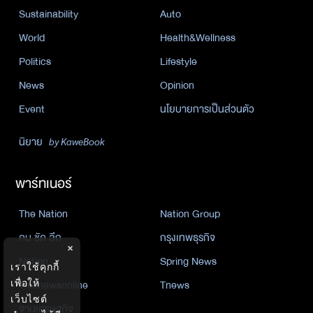
Sustainability
Auto
World
Health&Wellness
Politics
Lifestyle
News
Opinion
Event
นโยบายการเป็นส่วนตัว
นิยาย
by KaweBook
พาร์ทเนอร์
The Nation
Nation Group
คม ชัด ลึก
กรุงเทพธุรกิจ
×
Nation
Spring News
เราใช้คุกกี้
Thainewsonline
Tnews
เพื่อให้
เว็บไซต์
ฐานเศรษฐกิจ