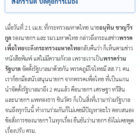
สงกรานต์ ปัดคุยการเมือง
เมื่อวันที่ 21 เม.ย. ที่กระทรวงมหาดไทย
นาย
อนุทิน ชาญวีร
กูล
รองนายกฯ และ รมว.มหาดไทย กล่าวถึงกระแสข่าว
พรรค
เพื่อไทย
จะดึง
กระทรวงมหาดไทย
กลับคืนว่า ก็เห็นตามข่าว
หนังสือพิมพ์ แต่ไม่มีความกังวล เพราะเราเป็น
พรรคร่วม
รัฐบาล
จัดตั้งรัฐบาลมาด้วยกัน พรรคภูมิใจไทยมี สส.71 คน
เราก็ยกมือสนับสนุนนายกฯ จากพรรคเพื่อไทย ที่เป็นแกน
นำจัดตั้งรัฐบาลมาถึง 2 คนแล้ว คือนายกฯ เศรษฐา ทวีสิน
และนายกฯ แพทองธาร ชินวัตร ก็เป็นสิ่งที่เรามาร่วมรัฐบาล
จนถึงทุกวันนี้ ทำงานร่วมกันก็ไม่เคยมีปัญหาอะไร ตอบสนอง
ข้อสั่งการของนายกฯ ในทุกเรื่อง ยืนยันว่านายกฯ ยังไม่เคยพูด
เรื่องปรับ ครม.