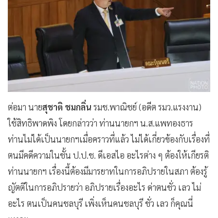
ต่อมา นาย
สุชาติ ชมกลิ่น
รมช.พาณิชย์ (อดีต รมว.แรงงาน)
ใช้สิทธิพาดพิง โดยกล่าวว่า ท่านนายกฯ น.ส.แพทองธาร
ท่านไม่ได้เป็นนายกฯเมื่อคราวที่แล้ว ไม่ได้เกี่ยวข้องกับเรื่องที่
ตนมีคดีความในชั้น ป.ป.ช. ดีเอสไอ อะไรต่าง ๆ ต้องให้เกียรติ
ท่านนายกฯ เรื่องนี้ต้องมีมารยาทในการอภิปรายในสภา ต้องรู้
ญัตติในการอภิปรายว่า อภิปรายเรื่องอะไร ด่าตนชั่ว เลว ไม่
อะไร ตนเป็นคนชลบุรี เพิ่งเห็นคนชลบุรี ชั่ว เลว ก็คุณนี่