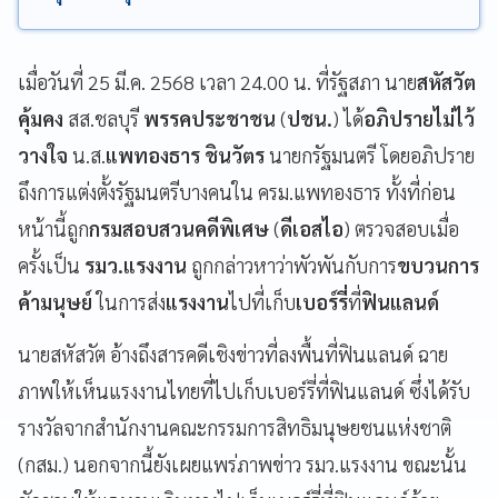
เมื่อวันที่ 25 มี.ค. 2568 เวลา 24.00 น. ที่รัฐสภา นาย
สหัสวัต
คุ้มคง
สส.ชลบุรี
พรรคประชาชน
(
ปชน.
) ได้
อภิปรายไม่ไว้
วางใจ
น.ส.
แพทองธาร ชินวัตร
นายกรัฐมนตรี โดยอภิปราย
ถึงการแต่งตั้งรัฐมนตรีบางคนใน ครม.แพทองธาร ทั้งที่ก่อน
หน้านี้ถูก
กรมสอบสวนคดีพิเศษ
(
ดีเอสไอ
) ตรวจสอบเมื่อ
ครั้งเป็น
รมว.แรงงาน
ถูกกล่าวหาว่าพัวพันกับการ
ขบวนการ
ค้ามนุษย์
ในการส่ง
แรงงาน
ไปที่เก็บ
เบอร์รี่
ที่
ฟินแลนด์
นายสหัสวัต อ้างถึงสารคดีเชิงข่าวที่ลงพื้นที่ฟินแลนด์ ฉาย
ภาพให้เห็นแรงงานไทยที่ไปเก็บเบอร์รี่ที่ฟินแลนด์ ซึ่งได้รับ
รางวัลจากสำนักงานคณะกรรมการสิทธิมนุษยชนแห่งชาติ
(กสม.) นอกจากนี้ยังเผยแพร่ภาพข่าว รมว.แรงงาน ขณะนั้น