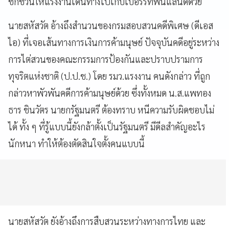
ชักชวนให้แรงงานเดินทางไปเก็บเบอร์รี่ที่ฟินแลนด์ด้วย
นายสหัสวัต อ้างถึงสำนวนของกรมสอบสวนคดีพิเศษ (ดีเอส
ไอ) ที่เจอเส้นทางการเงินการค้ามนุษย์ ปัจจุบันคดีอยู่ระหว่าง
การไต่สวนของคณะกรรมการป้องกันและปราบปรามการ
ทุจริตแห่งชาติ (ป.ป.ช.) โดย รมว.แรงงาน คนดังกล่าว ที่ถูก
กล่าวหาพัวพันคดีการค้ามนุษย์ด้วย ซึ่งทั้งหมด น.ส.แพทอง
ธาร ชินวัตร นายกรัฐมนตรี ต้องทราบ หนีความรับผิดชอบไม่
ได้ ทั้ง ๆ ที่รู้แบบนี้ยังกล้าตั้งเป็นรัฐมนตรี มีดีลสำคัญอะไร
นักหนา ทำให้ต้องตัดสินใจตั้งคนแบบนี้
นายสหัสวัต ยังอ้างถึงการสืบสวนระหว่างทางการไทย และ