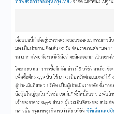
ทรัพย์จัดการกองทุน กรุงไทย
จำกัด (มหาชน) ในฐานะ
เงื่อนปมนี้กำลังอยู่ระหว่างตรวจสอบของคณะกรรมการสื
มท.เป็นประธาน ขีดเส้น 90 วัน ก่อนรายงานต่อ “มท.1”
รมว.มหาดไทย ต้องรอวัดฝีมือว่าจะมีผลออกมาเป็นอย่างไ
โดยกระบวนการการซื้อตึกดังกล่าว มี 5 บริษัทมาเกี่ยวข้อง
เพื่อซื้อตึก Skyy9 นั้น ใช้ MFC เป็นทรัสต์เมเนเจอร์ ใช้
ผู้ประเมินอิสระ 2 บริษัท เป็นผู้ประเมินราคาตึก ซึ่ง “กอง
ถือหุ้นใหญ่สุดใน “ไพร์ม เซเว่น” ที่มีหนี้สินราว 2 พันล
เจ้าของอาคาร Skyy9 ส่วน 2 ผู้ประเมินอิสระของ สปส.ก่
กล่าวนั้น กรุงเทพธุรกิจ พบว่า คือ บริษัท
ซีพีเอ็ม แคปปิ