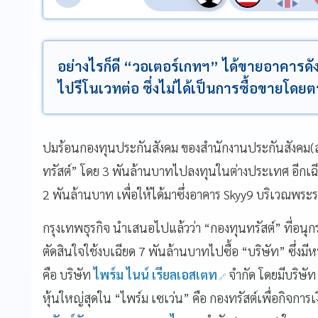
อย่างไรก็ดี “วอเตอร์เกทฯ” ได้ขายอาคารดั
ไปรีโนเวทต่อ ซึ่งไม่ได้เป็นการซื้อขายโดย
ปมร้อนกองทุนประกันสังคม ของสำนักงานประกันสังคม(สป
ทรัสต์” โดย 3 พันล้านบาทไปลงทุนในต่างประเทศ อีกเฉียด
2 พันล้านบาท เพื่อให้ได้มาซึ่งอาคาร Skyy9 บริเวณพระ
กรุงเทพธุรกิจ นำเสนอไปแล้วว่า “กองทุนทรัสต์” ที่อน
ตัดสินใจใช้งบเฉียด 7 พันล้านบาทไปซื้อ “บริษัท” ซึ่งมี
คือ บริษัท
ไพร์ม ไนน์ เรียลเอสเตท
จำกัด โดยมีบริษัท
หุ้นใหญ่สุดใน “ไพร์ม เซเว่น” คือ กองทรัสต์เพื่อกิจกา