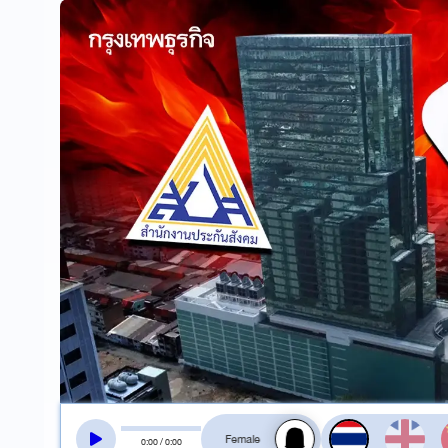
สลับเสียงอ่าน
0
:
00
/
0
:
00