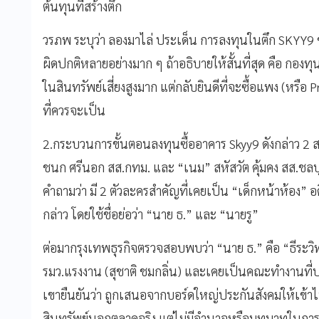
ต้นทุนที่สร้างตึก
วรภพ ระบุว่า ลองมาไล่ ประเด็น การลงทุนในตึก SKYY9 
ผิดปกติหลายอย่างมาก ๆ ถ้าอธิบายให้สั้นที่สุด คือ กอง
ในสินทรัพย์เสี่ยงสูงมาก แต่กลับยินดีที่จะซื้อแพง (หร
ที่ควรจะเป็น
2.กระบวนการขั้นตอนลงทุนซื้ออาคาร Skyy9 ดังกล่าว 2
ชนก ศรีนอก สส.กทม. และ “เนม” สหัสวัต คุ้มคง สส.ชลบุรี ที
คำถามว่า มี 2 ตัวละครสำคัญที่เคยเป็น “เด็กหน้าห้อง” อ
กล่าว โดยใช้ชื่อย่อว่า “นาย ธ.” และ “นายรู”
ต่อมากรุงเทพธุรกิจตรวจสอบพบว่า “นาย ธ.” คือ “ธีระว
รมว.แรงงาน (สุชาติ ชมกลิ่น) และเคยเป็นคณะทำงานที่ป
เขายืนยันว่า ถูกเสนอจากบอร์ดใหญ่ประกันสังคมให้เข้า
สินทรัพย์นอกตลาดจริง แต่ไม่มีอำนาจหรือบทบาทในการตัด