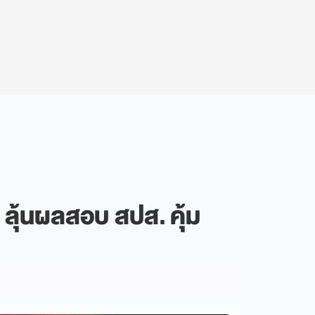
 ลุ้นผลสอบ สปส. คุ้ม