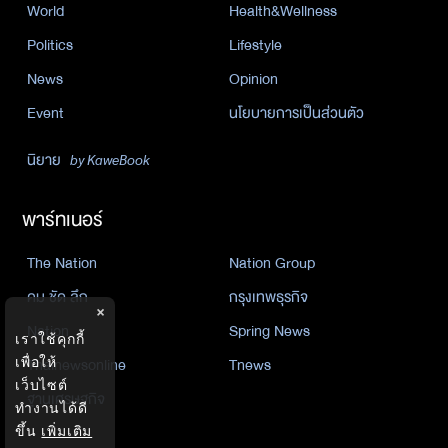
World
Health&Wellness
Politics
Lifestyle
News
Opinion
Event
นโยบายการเป็นส่วนตัว
นิยาย
by KaweBook
พาร์ทเนอร์
The Nation
Nation Group
คม ชัด ลึก
กรุงเทพธุรกิจ
×
Nation
Spring News
เราใช้คุกกี้
เพื่อให้
Thainewsonline
Tnews
เว็บไซต์
ฐานเศรษฐกิจ
ทำงานได้ดี
ขึ้น
เพิ่มเติม