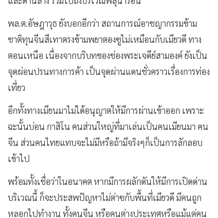
และด้านล่าง รวมไปถึงบริเวณพลุน้ำร้อน
พล.ต.อัษฎาวุธ ยังบอกอีกว่า สถานการณ์อาชญากรรมข้าม
ชาติทุนจีนสีเทาตรงข้ามพยาตองซูไม่เหมือนกับเมียวดี ทาง
ตอนเหนือ เนื่องจากบริบทของช่องพระเจดีย์สามองค์ ยังเป็น
จุดผ่อนปรนทางการค้า เป็นจุดผ่านแดนชั่วคราวเรื่องการท่อง
เที่ยว
อีกทั้งทางเมียนมาไม่ได้อนุญาตให้มีการผ่านเข้าออก เพราะ
ฉะนั้นบ่อน กาสิโน คนส่วนใหญ่ที่มาเล่นเป็นคนเมียนมา คน
จีน ส่วนคนไทยแทบจะไม่มีหรือถ้ามีจริงๆก็เป็นการลักลอบ
เข้าไป
พร้อมทั้งเชื่อว่าในอนาคต หากมีการผลักดันให้มีการเปิดด่าน
บริเวณนี้ ก็จะประสพปัญหาไม่ต่าฃกับพื้นที่เมียวดี มีคนถูก
หลอกไปทำงาน ทั้งคนจีน หรือคนต่างประเทศหรือแม้แต่คน