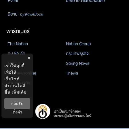
Event
นโยบายการเป็นส่วนตัว
นิยาย
by KaweBook
พาร์ทเนอร์
The Nation
Nation Group
คม ชัด ลึก
กรุงเทพธุรกิจ
×
Nation
Spring News
เราใช้คุกกี้
Thainewsonline
Tnews
เพื่อให้
เว็บไซต์
ฐานเศรษฐกิจ
ทำงานได้ดี
ขึ้น
เพิ่มเติม
ยอมรับ
ตั้งค่า