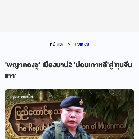
หน้าแรก
Politics
'พญาตองซู' เมืองบาป2 'บ่อนเกาหลี'สู่'ทุนจีน
เทา'