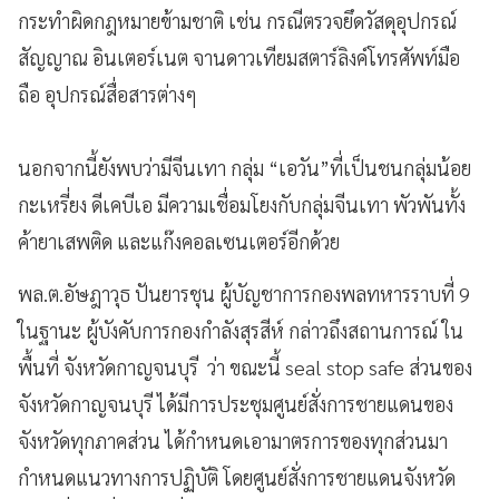
กระทำผิดกฎหมายข้ามชาติ เช่น กรณีตรวจยึดวัสดุอุปกรณ์
สัญญาณ อินเตอร์เนต จานดาวเทียมสตาร์ลิงค์โทรศัพท์มือ
ถือ อุปกรณ์สื่อสารต่างๆ
นอกจากนี้ยังพบว่ามีจีนเทา กลุ่ม “เอวัน”ที่เป็นชนกลุ่มน้อย
กะเหรี่ยง ดีเคบีเอ มีความเชื่อมโยงกับกลุ่มจีนเทา พัวพันทั้ง
ค้ายาเสพติด และแก๊งคอลเซนเตอร์อีกด้วย
พล.ต.อัษฎาวุธ ปันยารชุน ผู้บัญชาการกองพลทหารราบที่ 9
ในฐานะ ผู้บังคับการกองกำลังสุรสีห์ กล่าวถึงสถานการณ์ ใน
พื้นที่ จังหวัดกาญจนบุรี ว่า ขณะนี้ seal stop safe ส่วนของ
จังหวัดกาญจนบุรี ได้มีการประชุมศูนย์สั่งการชายแดนของ
จังหวัดทุกภาคส่วน ได้กำหนดเอามาตรการของทุกส่วนมา
กำหนดแนวทางการปฏิบัติ โดยศูนย์สั่งการชายแดนจังหวัด