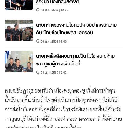
ร่องน้ำ ป้องท่วมสงขลา
08 ส.ค. 2569 | 10:37
นายกฯ ตรวจงานโอทอปฯ รับปากพยายาม
ดัน 'ไทยช่วยไทยพลัส' อีกรอบ
08 ส.ค. 2569 | 9:46
นายกฯเล็งสังคยนา กม.ปืน ไม่ใช่ จนท.ห้าม
พก ดูแลผู้บาดเจ็บเต็มที่
08 ส.ค. 2569 | 9:43
พล.ต.อัษฎาวุธ ยอมรับว่า เมืองพญาตองซู เริ่มมีการกักตุน
น้ำมันมากขึ้น ส่วนฝั่งไทยดำเนินการปิดทุกช่องทางไม่ให้มี
การส่งน้ำมันออก ซึ่งจุดที่ต้องเฝ้าระวังพิเศษของพื้นที่จังหวัด
กาญจนบุรี ได้แก่ เจดีย์สามองค์ ช่องทางธรรมชาติ ทั้งด้านบน