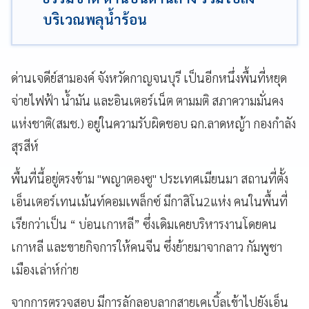
บริเวณพลุน้ำร้อน
ด่านเจดีย์สามองค์ จังหวัดกาญจนบุรี เป็นอีกหนึ่งพื้นที่หยุด
จ่ายไฟฟ้า น้ำมัน และอินเตอร์เน็ต ตามมติ สภาความมั่นคง
แห่งชาติ(สมช.) อยู่ในความรับผิดชอบ ฉก.ลาดหญ้า กองกำลัง
สุรสีห์
พื้นที่นี้อยู่ตรงข้าม "พญาตองซู" ประเทศเมียนมา สถานที่ตั้ง
เอ็นเตอร์เทนเม้นท์คอมเพล็กซ์ มีกาสิโน2แห่ง คนในพื้นที่
เรียกว่าเป็น “ บ่อนเกาหลี” ซึ่งเดิมเคยบริหารงานโดยคน
เกาหลี และขายกิจการให้คนจีน ซึ่งย้ายมาจากลาว กัมพูชา
เมืองเล่าห์ก่าย
จากการตรวจสอบ มีการลักลอบลากสายเคเบิ้ลเข้าไปยังเอ็น