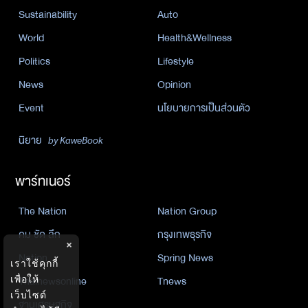
Sustainability
Auto
World
Health&Wellness
Politics
Lifestyle
News
Opinion
Event
นโยบายการเป็นส่วนตัว
นิยาย
by KaweBook
พาร์ทเนอร์
The Nation
Nation Group
คม ชัด ลึก
กรุงเทพธุรกิจ
×
Nation
Spring News
เราใช้คุกกี้
Thainewsonline
Tnews
เพื่อให้
เว็บไซต์
ฐานเศรษฐกิจ