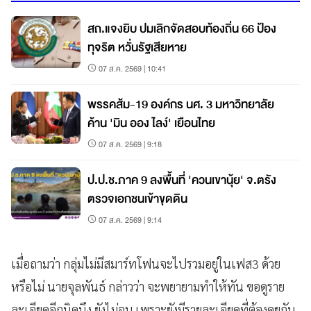
สถ.แจงยิบ ปมเลิกจัดสอบท้องถิ่น 66 ป้อง
ทุจริต หวั่นรัฐเสียหาย
07 ส.ค. 2569 | 10:41
พรรคส้ม-19 องค์กร นศ. 3 มหาวิทยาลัย
ค้าน 'มิน ออง ไลง์' เยือนไทย
07 ส.ค. 2569 | 9:18
ป.ป.ช.ภาค 9 ลงพื้นที่ 'ควนเขานุ้ย' จ.ตรัง
ตรวจเอกชนเข้าขุดดิน
07 ส.ค. 2569 | 9:14
เมื่อถามว่า กลุ่มไม่มีสมาร์ทโฟนจะไปรวมอยู่ในเฟส3 ด้วย
หรือไม่ นายจุลพันธ์ กล่าวว่า จะพยายามทำให้ทัน ขอดูราย
ละเอียดอีกนิดนึง ยังไม่จบ เพราะยังมีรายละเอียดที่ต้องคุยกัน