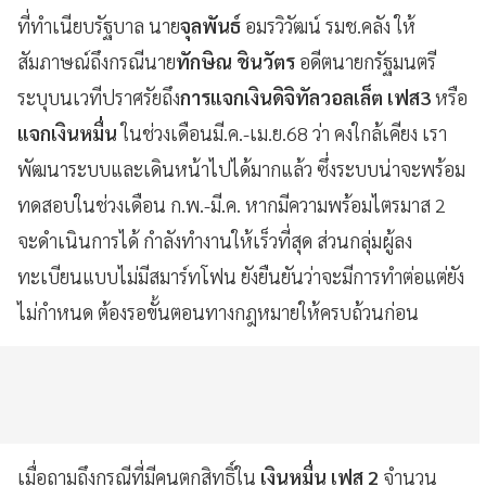
ที่ทำเนียบรัฐบาล นาย
จุลพันธ์
อมรวิวัฒน์ รมช.คลัง ให้
สัมภาษณ์ถึงกรณีนาย
ทักษิณ ชินวัตร
อดีตนายกรัฐมนตรี
ระบุบนเวทีปราศรัยถึง
การแจกเงินดิจิทัลวอลเล็ต เฟส3
หรือ
แจกเงินหมื่น
ในช่วงเดือนมี.ค.-เม.ย.68 ว่า คงใกล้เคียง เรา
พัฒนาระบบและเดินหน้าไปได้มากแล้ว ซึ่งระบบน่าจะพร้อม
ทดสอบในช่วงเดือน ก.พ.-มี.ค. หากมีความพร้อมไตรมาส 2
จะดำเนินการได้ กำลังทำงานให้เร็วที่สุด ส่วนกลุ่มผู้ลง
ทะเบียนแบบไม่มีสมาร์ทโฟน ยังยืนยันว่าจะมีการทำต่อแต่ยัง
ไม่กำหนด ต้องรอขั้นตอนทางกฎหมายให้ครบถ้วนก่อน
เมื่อถามถึงกรณีที่มีคนตกสิทธิ์ใน
เงินหมื่น เฟส 2
จำนวน