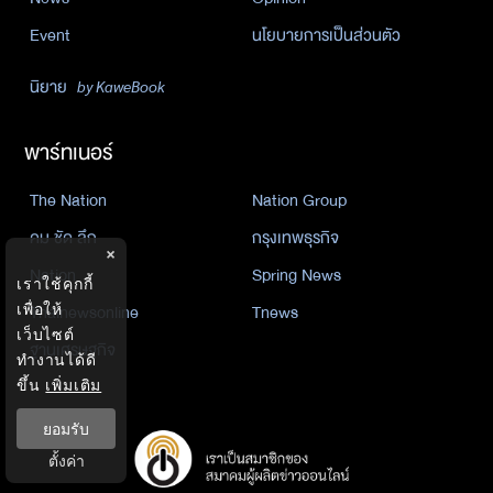
Event
นโยบายการเป็นส่วนตัว
นิยาย
by KaweBook
พาร์ทเนอร์
The Nation
Nation Group
คม ชัด ลึก
กรุงเทพธุรกิจ
×
Nation
Spring News
เราใช้คุกกี้
เพื่อให้
Thainewsonline
Tnews
เว็บไซต์
ฐานเศรษฐกิจ
ทำงานได้ดี
ขึ้น
เพิ่มเติม
ยอมรับ
ตั้งค่า