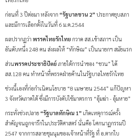
ก่อนที่ 3 ปีต่อมา หลังจาก
“รัฐบาลชวน 2”
ประกาศยุบสภา
และมีการเลือกตั้งในวันที่ 6 ม.ค.2544
ผลปรากฏว่า
พรรคไทยรักไทย
กวาด สส.เข้าสภาฯ เป็น
อันดับหนึ่ง 248 คน ส่งผลให้ “ทักษิณ” เป็นนายกฯ สมัยแรก
ส่วน
พรรคประชาธิปัตย์
ภายใต้การนำของ “ชวน” ได้
สส.128 คน ทำหน้าที่พรรคฝ่ายค้านในรัฐบาลไทยรักไทย
ช่วงนี้เองที่ก่อกำเนิดนโยบาย “8 เมษายน 2544” แก้ปัญหา
3 จังหวัดภาคใต้ ซึ่งมีการบังคับใช้มาตรการ “อุ้มฆ่า - อุ้มหาย”
กระทั่งช่วงปลาย
“รัฐบาลทักษิณ 1”
เกิดเหตุการณ์ครั้ง
สำคัญจนถูกจารึกในประวัติศาสตร์ นั่นคือ โศกนาฏกรรมปี
2547 จากการสลายชุมนุมของเจ้าหน้าที่รัฐ ที่ อ.ตากใบ