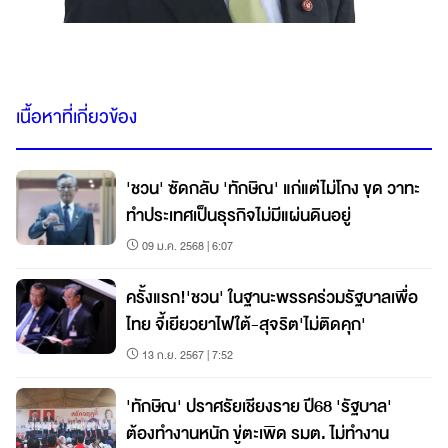
เนื้อหาที่เกี่ยวข้อง
'ชวน' ซัดกลับ 'ทักษิณ' แก่แต่ไม่โกง ขุด วาทะ
ทำประเทศเป็นธุรกิจไม่มีแผ่นดินอยู่
09 ม.ค. 2568 | 6:07
ครั้งแรก!'ชวน' ในฐานะพรรคร่วมรัฐบาลเพื่อ
ไทย จี้เยียวยาไฟใต้-สุจริต'ไม่ติดคุก'
13 ก.ย. 2567 | 7:52
'ทักษิณ' ปราศรัยเชียงราย ปี68 'รัฐบาล'
ต้องทำงานหนัก ขู่ตะเพิด รมต. ไม่ทำงาน