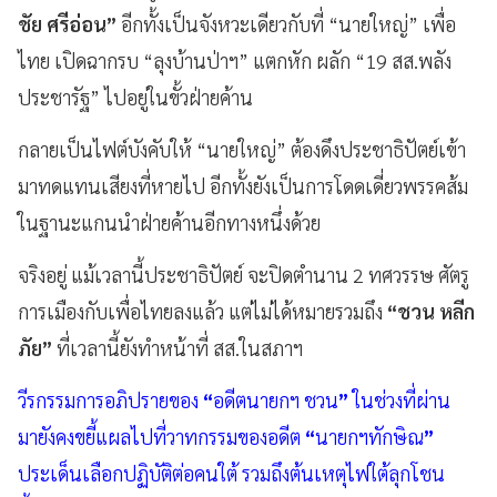
ชัย ศรีอ่อน”
อีกทั้งเป็นจังหวะเดียวกับที่ “นายใหญ่” เพื่อ
ไทย เปิดฉากรบ “ลุงบ้านป่าฯ” แตกหัก ผลัก “19 สส.พลัง
ประชารัฐ” ไปอยู่ในขั้วฝ่ายค้าน
กลายเป็นไฟต์บังคับให้ “นายใหญ่” ต้องดึงประชาธิปัตย์เข้า
มาทดแทนเสียงที่หายไป อีกทั้งยังเป็นการโดดเดี่ยวพรรคส้ม
ในฐานะแกนนำฝ่ายค้านอีกทางหนึ่งด้วย
จริงอยู่ แม้เวลานี้ประชาธิปัตย์ จะปิดตำนาน 2 ทศวรรษ ศัตรู
การเมืองกับเพื่อไทยลงแล้ว แต่ไม่ได้หมายรวมถึง
“ชวน หลีก
ภัย”
ที่เวลานี้ยังทำหน้าที่ สส.ในสภาฯ
วีรกรรมการอภิปรายของ
“
อดีตนายกฯ ชวน
”
ในช่วงที่ผ่าน
มายังคงขยี้แผลไปที่วาทกรรมของอดีต
“
นายกฯทักษิณ
”
ประเด็นเลือกปฏิบัติต่อคนใต้ รวมถึงต้นเหตุไฟใต้ลุกโชน