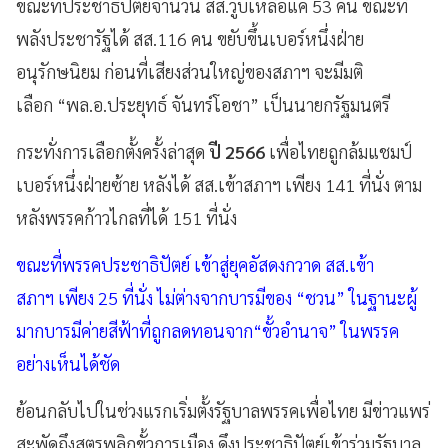
ขณะที่ประชาธิปัตย์จำนวน สส.วูบเหลือแค่ 53 คน ขณะที่
พลังประชารัฐได้ สส.116 คน ขยับขึ้นเบอร์หนึ่งฝ่าย
อนุรักษนิยม ก่อนที่เสียงส่วนใหญ่ของสภาฯ จะมีมติ
เลือก “พล.อ.ประยุทธ์ จันทร์โอชา” เป็นนายกรัฐมนตรี
กระทั่งการเลือกตั้งครั้งล่าสุด
ปี 2566
เพื่อไทยถูกล้มแชมป์
เบอร์หนึ่งฝ่ายซ้าย หลังได้ สส.เข้าสภาฯ เพียง 141 ที่นั่ง ตาม
หลังพรรคก้าวไกลที่ได้ 151 ที่นั่ง
ขณะที่พรรคประชาธิปัตย์ เข้าสู่ยุคอัสดงกวาด สส.เข้า
สภาฯ เพียง 25 ที่นั่ง ไม่ต่างจากบารมีของ “ชวน” ในฐานะผู้
มากบารมีค่ายสีฟ้าที่ถูกลดทอนจาก“ขั้วอำนาจ” ในพรรค
อย่างเห็นได้ชัด
ย้อนกลับไปในช่วงแรกเริ่มตั้งรัฐบาลพรรคเพื่อไทย มีข่าวแพร่
สะพัดถึงสูตรพลิกขั้วการเมือง ดึงประชาธิปัตย์เข้าร่วมรัฐบาล