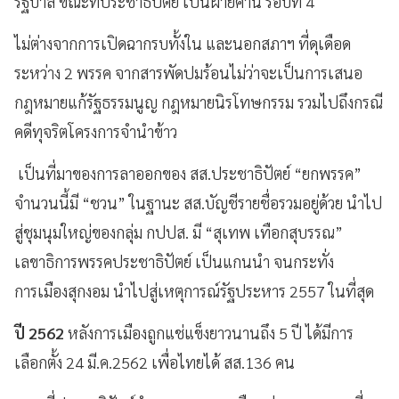
รัฐบาล ขณะที่ประชาธิปัตย์ เป็นฝ่ายค้าน รอบที่ 4
ไม่ต่างจากการเปิดฉากรบทั้งใน และนอกสภาฯ ที่ดุเดือด
ระหว่าง 2 พรรค จากสารพัดปมร้อนไม่ว่าจะเป็นการเสนอ
กฎหมายแก้รัฐธรรมนูญ กฎหมายนิรโทษกรรม รวมไปถึงกรณี
คดีทุจริตโครงการจำนำข้าว
เป็นที่มาของการลาออกของ สส.ประชาธิปัตย์ “ยกพรรค”
จำนวนนี้มี “ชวน” ในฐานะ สส.บัญชีรายชื่อรวมอยู่ด้วย นำไป
สู่ชุมนุมใหญ่ของกลุ่ม กปปส. มี “สุเทพ เทือกสุบรรณ”
เลขาธิการพรรคประชาธิปัตย์ เป็นแกนนำ จนกระทั่ง
การเมืองสุกงอม นำไปสู่เหตุการณ์รัฐประหาร 2557 ในที่สุด
ปี 2562
หลังการเมืองถูกแช่แข็งยาวนานถึง 5 ปี ได้มีการ
เลือกตั้ง 24 มี.ค.2562 เพื่อไทยได้ สส.136 คน