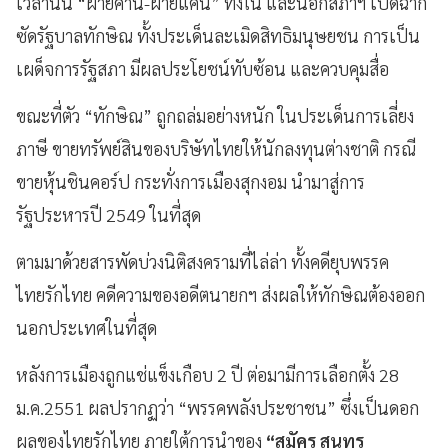
เวลานั้น “ฝ่ายค้าน-ฝ่ายแค้น” ทั้งใน และนอกสภาฯ เปิดฉาก
ซัดรัฐบาลทักษิณ ทั้งประเด็นละเมิดสิทธิมนุษยชน การเป็น
เผด็จการรัฐสภา มีผลประโยชน์ทับซ้อน และควบคุมสื่อ
ขณะที่ตัว “ทักษิณ” ถูกถล่มอย่างหนัก ในประเด็นการเลี่ยง
ภาษี ขายทรัพย์สินของบริษัทไทยให้นักลงทุนต่างชาติ กรณี
ขายหุ้นชินคอร์ป กระทั่งการเมืองสุกงอม นำมาสู่การ
รัฐประหารปี 2549 ในที่สุด
ตามมาด้วยสารพัดบ่วงนิติสงครามที่ไล่ล่า ทั้งคดียุบพรรค
ไทยรักไทย คดีความของอดีตนายกฯ ส่งผลให้ทักษิณต้องออก
นอกประเทศในที่สุด
หลังการเมืองถูกแช่แข็งเกือบ 2 ปี ต่อมามีการเลือกตั้ง 28
ม.ค.2551 ผลปรากฏว่า “พรรคพลังประชาชน” ซึ่งเป็นดอก
ผลของไทยรักไทย ภายใต้การนำของ
“สมัคร สุนทร