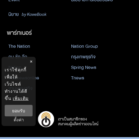
นิยาย
by KaweBook
พาร์ทเนอร์
The Nation
Nation Group
คม ชัด ลึก
กรุงเทพธุรกิจ
×
Nation
Spring News
เราใช้คุกกี้
เพื่อให้
Thainewsonline
Tnews
เว็บไซต์
ฐานเศรษฐกิจ
ทำงานได้ดี
ขึ้น
เพิ่มเติม
ยอมรับ
ตั้งค่า