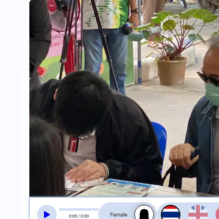
สลับเสียงอ่าน
0
:
00
/
0
:
00