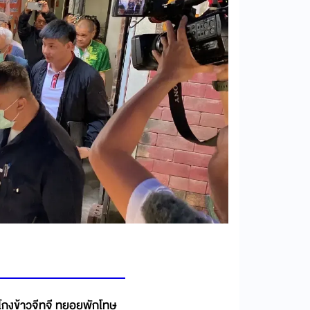
โกงข้าวจีทูจี ทยอยพักโทษ