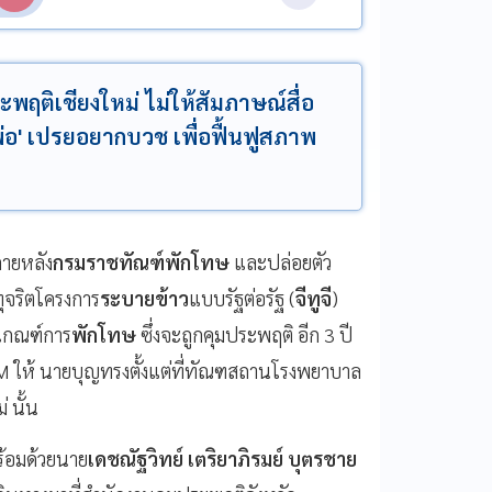
พฤติเชียงใหม่ ไม่ให้สัมภาษณ์สื่อ
อ' เปรยอยากบวช เพื่อฟื้นฟูสภาพ
 ภายหลัง
กรมราชทัณฑ์พักโทษ
และปล่อยตัว
ีทุจริตโครงการ
ระบายข้าว
แบบรัฐต่อรัฐ (
จีทูจี
)
ักเกณฑ์การ
พักโทษ
ซึ่งจะถูกคุมประพฤติ อีก 3 ปี
EM ให้ นายบุญทรงตั้งแต่ที่ทัณฑสถานโรงพยาบาล
 นั้น
ร้อมด้วยนาย
เดชณัฐวิทย์ เตริยาภิรมย์ บุตรชาย