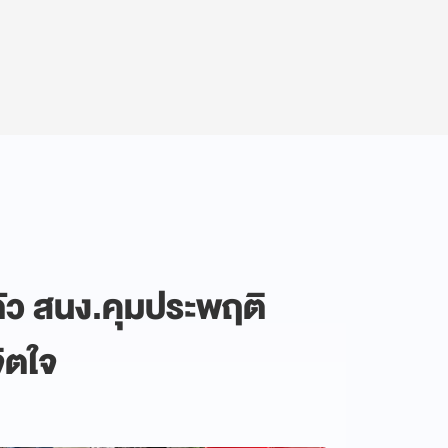
ัว สนง.คุมประพฤติ
ิตใจ