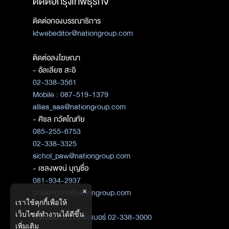
ติดต่อกรุงเทพธุรกิจ
ติดต่อกองบรรณาธิการ
ktwebeditor@nationgroup.com
ติดต่อลงโฆษณา
- อัลเลียซ สะอิ
02-338-3561
Mobile : 087-519-1379
allias_sae@nationgroup.com
- ศิชล ภวัตโณทัย
085-255-6753
02-338-3325
sichol_paw@nationgroup.com
- เชลงพจน์ บุญซื่อ
081-934-2937
×
chalengpot@nationgroup.com
เราใช้คุกกี้เพื่อให้
เว็บไซต์ทำงานได้ดีขึ้น
สมัครสมาชิก
ติดต่อเบอร์ 02-338-3000
เพิ่มเติม