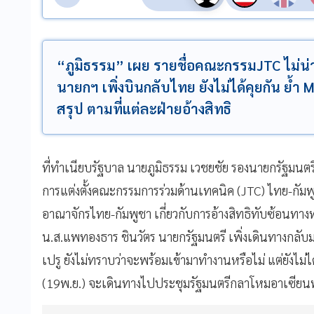
“ภูมิธรรม” เผย รายชื่อคณะกรรมJTC ไม่น่า
นายกฯ เพิ่งบินกลับไทย ยังไม่ได้คุยกัน ย้ำ 
สรุป ตามที่แต่ละฝ่ายอ้างสิทธิ
ที่ทำเนียบรัฐบาล นายภูมิธรรม เวชยชัย รองนายกรัฐมนต
การแต่งตั้งคณะกรรมการร่วมด้านเทคนิค (JTC) ไทย-กัมพ
อาณาจักรไทย-กัมพูชา เกี่ยวกับการอ้างสิทธิทับซ้อนทา
น.ส.แพทองธาร ชินวัตร นายกรัฐมนตรี เพิ่งเดินทางกลับม
เปรู ยังไม่ทราบว่าจะพร้อมเข้ามาทำงานหรือไม่ แต่ยังไม่ไ
(19พ.ย.) จะเดินทางไปประชุมรัฐมนตรีกลาโหมอาเซียนพ