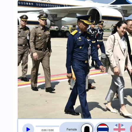
สลับเสียงอ่าน
0
:
00
/
0
:
00